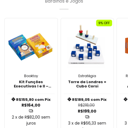
Baralhos e Jogos
9
% OFF
Booktoy
Estratégia
R
Kit Funções
Torre de Londres +
Executivas I e II –
Cubo Corsi
Memória Operacional
e Velocidade de
Au
Processamento
R$155,80
com
Pix
R$189,05
com
Pix
R$164,00
R$218,00
R$199,00
2
x de
R$82,00
sem
juros
3
x de
R$66,33
sem
3