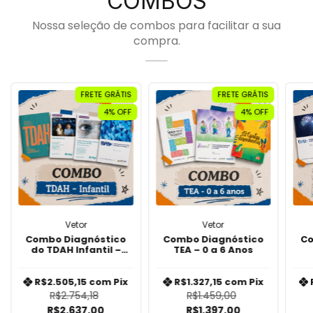
COMBOS
Nossa seleção de combos para facilitar a sua
compra.
FRETE GRÁTIS
FRETE GRÁTIS
4
% OFF
4
% OFF
Vetor
Vetor
Combo Diagnóstico
Combo Diagnóstico
Co
do TDAH Infantil –
TEA – 0 a 6 Anos
Avaliação
Neuropsicológica
Integrada
R$2.505,15
com
Pix
R$1.327,15
com
Pix
R$2.754,18
R$1.459,00
R$2.637,00
R$1.397,00