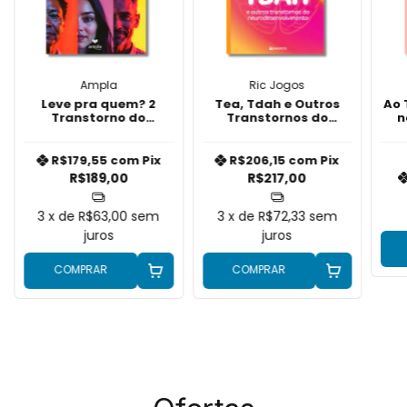
Ampla
Ric Jogos
Leve pra quem? 2
Tea, Tdah e Outros
Ao 
Transtorno do
Transtornos do
n
Espectro Autista Nível
Neurodesenvolvimento
1 de suporte
R$179,55
com
Pix
R$206,15
com
Pix
R$189,00
R$217,00
3
x de
R$63,00
sem
3
x de
R$72,33
sem
juros
juros
COMPRAR
COMPRAR