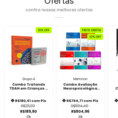
Ofertas
confira nossas melhores ofertas
10
% OFF
FRETE GRÁTIS
10
% OFF
Grupo A
Memnon
Combo Tratando
Combo Avaliação
TDAH em Crianças e
Neuropsicológica
C
Adolescentes
Cognitiva
R
P
P
R$180,41
com
Pix
R$764,71
com
Pix
R$211,00
R$894,40
R$189,90
R$804,96