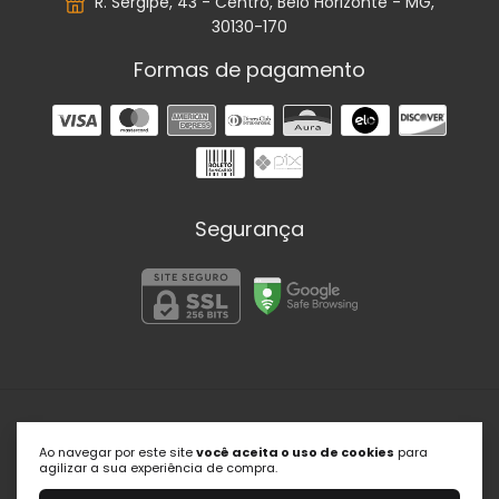
R. Sergipe, 43 - Centro, Belo Horizonte - MG,
30130-170
Formas de pagamento
Segurança
Portal Psic
Ao navegar por este site
você aceita o uso de cookies
para
©2026. Portal Psic | Soluções em Psicologia - 27509145000179.
agilizar a sua experiência de compra.
Todos os direitos reservados.