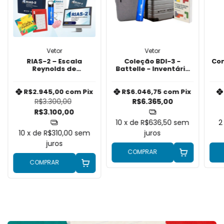
Vetor
Vetor
RIAS-2 – Escala
Coleção BDI-3 -
Com
Reynolds de
Battelle - Inventário
Avaliação da
de Desenvolvimento
A
Inteligência - 2 Edição
R$2.945,00
com
Pix
R$6.046,75
com
Pix
R$3.300,00
R$6.365,00
R$3.100,00
10
x de
R$636,50
sem
2
10
x de
R$310,00
sem
juros
juros
COMPRAR
COMPRAR