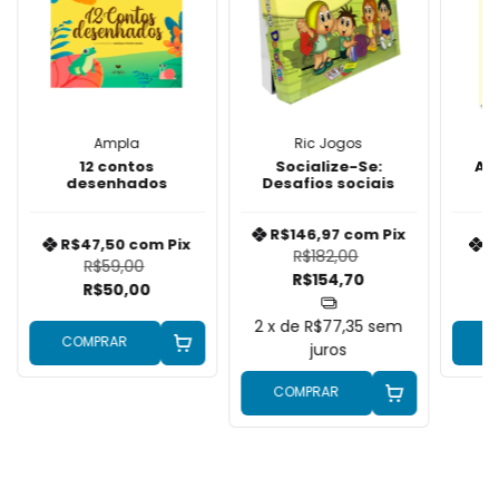
Ampla
Ric Jogos
12 contos
Socialize-Se:
Au
desenhados
Desafios sociais
R$146,97
com
Pix
R$47,50
com
Pix
R
R$182,00
R$59,00
R$154,70
R$50,00
2
x de
R$77,35
sem
COMPRAR
C
juros
COMPRAR