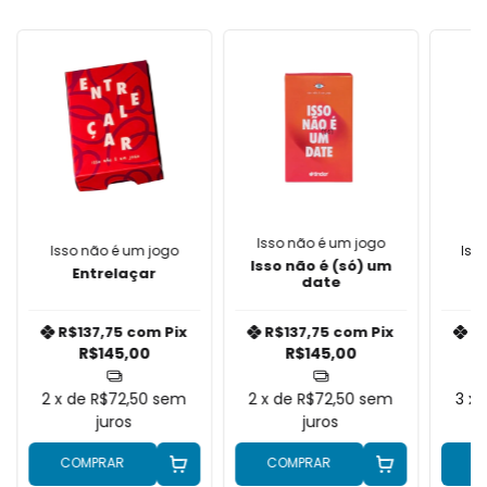
Isso não é um jogo
Isso não é um jogo
Iss
Isso não é (só) um
Entrelaçar
date
R$137,75
com
Pix
R$137,75
com
Pix
R
R$145,00
R$145,00
2
x de
R$72,50
sem
2
x de
R$72,50
sem
3
x
juros
juros
COMPRAR
COMPRAR
C