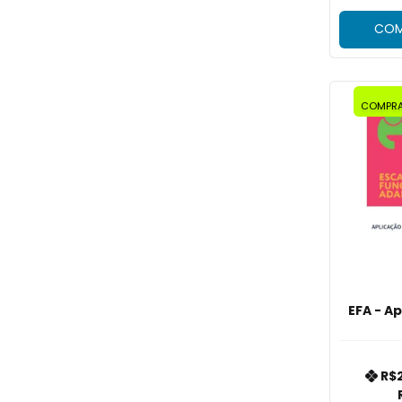
COM
COMPRA
EFA - A
R$