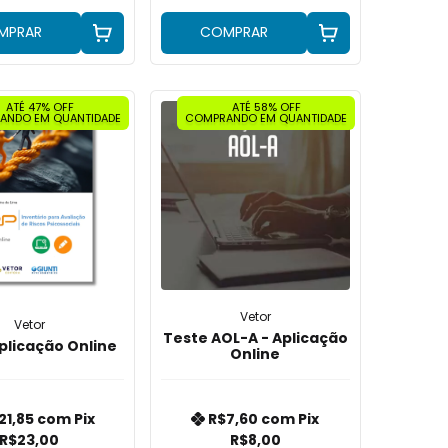
MPRAR
COMPRAR
ATÉ 47% OFF
ATÉ 58% OFF
ANDO EM QUANTIDADE
COMPRANDO EM QUANTIDADE
Vetor
Vetor
Teste AOL-A - Aplicação
Aplicação Online
Online
21,85
com
Pix
R$7,60
com
Pix
R$23,00
R$8,00