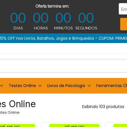
Oferta termina em:
00
00
00
00
DIAS
HORAS
MINUTOS
SEGUNDOS
Compra garantida
Testes Online
Livros de Psicologia
Ferramentas Cl
s Online
Exibindo 103 produtos
stes Online
ATÉ 40% OFF
ATÉ 46% OFF