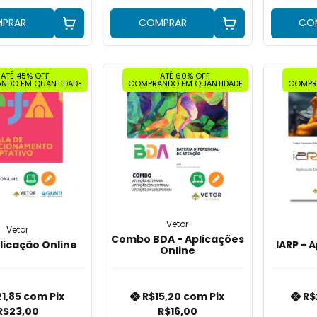
PRAR
COMPRAR
CO
ATÉ 45% OFF
ATÉ 60% OFF
NDO EM QUANTIDADE
COMPRANDO EM QUANTIDADE
COMPR
Vetor
Vetor
Combo BDA - Aplicações
plicação Online
IARP - 
Online
21,85
com
Pix
R$15,20
com
Pix
R$
R$23,00
R$16,00