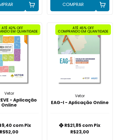
MPRAR
COMPRAR
ATÉ 42% OFF
ATÉ 45% OFF
ANDO EM QUANTIDADE
COMPRANDO EM QUANTIDADE
Vetor
Vetor
REVE - Aplicação
EAG-I - Aplicação Online
Online
49,40
com
Pix
R$21,85
com
Pix
R$52,00
R$23,00