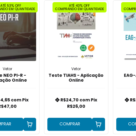
ATÉ 53% OFF
ATÉ 43% OFF
NDO EM QUANTIDADE
COMPRANDO EM QUANTIDADE
COMPR
Vetor
Vetor
e NEO PI-R -
Teste TIAHS - Aplicação
EAG-
cação Online
Online
4,65
com
Pix
R$24,70
com
Pix
R$
R$47,00
R$26,00
PRAR
COMPRAR
CO