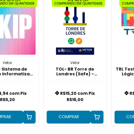
NDO EM QUANTIDADE
COMPRANDO EM QUANTIDADE
COMPR
Vetor
Vetor
- Sistema de
TOL- BR Torre de
TRL Tes
 Informatizada
Londres (Safe) -
Lógic
Palográfico
Aplicação Online
4,94
com
Pix
R$15,20
com
Pix
R
R$5,20
R$16,00
PRAR
COMPRAR
CO