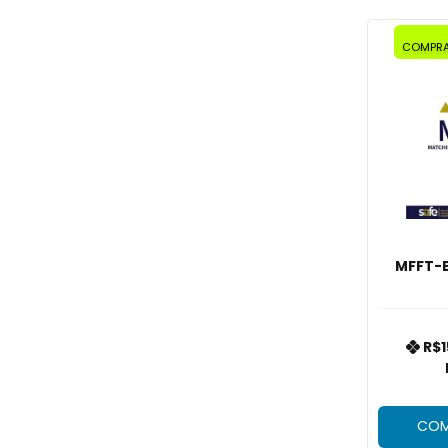
COMPRA
MFFT-B
R$1
COM