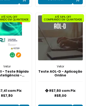
ATÉ 53% OFF
ATÉ 58% OFF
ANDO EM QUANTIDADE
COMPRANDO EM QUANTIDADE
Vetor
Vetor
I - Teste Rápido
Teste AOL-D - Aplicação
nteligência -
Online
cação Online
$7,41
com
Pix
R$7,60
com
Pix
R$7,80
R$8,00