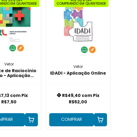
ANDO EM QUANTIDADE
COMPRANDO EM QUANTIDADE
Vetor
Vetor
te de Raciocínio
IDADI - Aplicação Online
o - Aplicação
Online
$7,13
com
Pix
R$49,40
com
Pix
R$7,50
R$52,00
MPRAR
COMPRAR