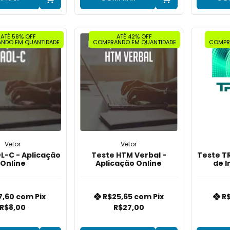
ATÉ 58% OFF
ATÉ 42% OFF
NDO EM QUANTIDADE
COMPRANDO EM QUANTIDADE
COMPR
Vetor
Vetor
L-C - Aplicação
Teste HTM Verbal -
Teste TR
Online
Aplicação Online
de I
Apli
7,60
com
Pix
R$25,65
com
Pix
R
R$8,00
R$27,00