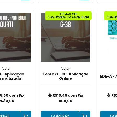
ATÉ 44% OFF
COMPRANDO EM QUANTIDADE
COMPR
Vetor
Vetor
 - Aplicação
Teste G-38 - Aplicação
EDE-A - 
ormatizada
Online
8,50
com
Pix
R$10,45
com
Pix
R$
R$30,00
R$11,00
PRAR
COMPRAR
CO