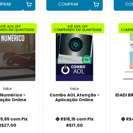
PRAR
COMPRAR
CO
ATÉ 42% OFF
ATÉ 59% OFF
NDO EM QUANTIDADE
COMPRANDO EM QUANTIDADE
COMPR
Vetor
Vetor
Numérico -
Combo AOL Atenção -
IDADI B
cação Online
Aplicação Online
5,65
com
Pix
R$16,15
com
Pix
R$
R$27,00
R$17,00