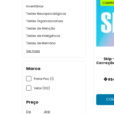
COMPRA
Inventários
Testes Neuropsicológicos
Testes Organizacionais
Testes de Atenção
Testes de Inteligência
Testes de Memória
Ver mais
Skip 
Correção
do 
Marca
Portal Psic (1)
R$
Vetor (102)
COM
Preço
De
Até