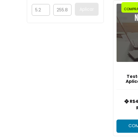
Aplicar
COMPRA
Test
Apli
R$4
COM