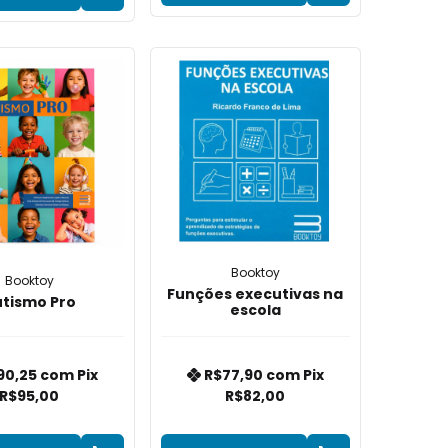
Booktoy
Booktoy
Funções executivas na
tismo Pro
escola
90,25
com
Pix
R$77,90
com
Pix
R$95,00
R$82,00