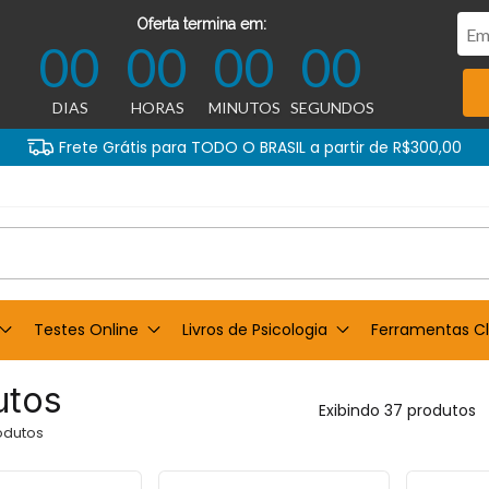
Oferta termina em:
00
00
00
00
DIAS
HORAS
MINUTOS
SEGUNDOS
Frete Grátis para TODO O BRASIL a partir de R$300,00
Testes Online
Livros de Psicologia
Ferramentas Cl
utos
Exibindo 37 produtos
odutos