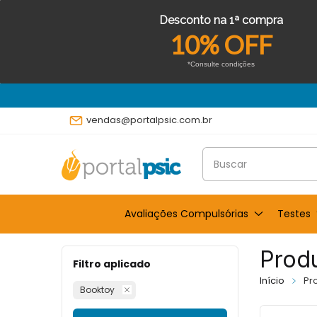
Desconto na 1ª compra
10% OFF
*Consulte condições
vendas@portalpsic.com.br
Avaliações Compulsórias
Testes
Prod
Filtro aplicado
Início
Pr
Booktoy