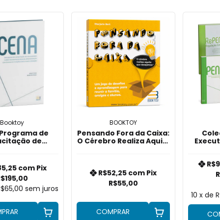
Booktoy
BOOKTOY
 Programa de
Pensando Fora da Caixa:
Cole
citação de
O Cérebro Realiza Aquilo
Execut
ucadores
que Desejamos
Cena, P
R$9
85,25
com
Pix
R$52,25
com
Pix
R
R$195,00
R$55,00
R$65,00
sem juros
10
x de
R
PRAR
COMPRAR
CO