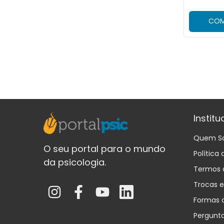
COM
Institu
Quem S
O seu portal para o mundo
Política
da psicologia.
Termos 
Trocas 
Formas 
Pergunt