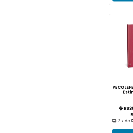
PECOLEFE
Esti
Compree
Funçõe
R$3
R
7
x de