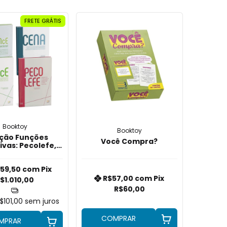
FRETE GRÁTIS
Booktoy
Booktoy
ção Funções
Você Compra?
ivas: Pecolefe,
ENce e RePENce
59,50
com
Pix
R$57,00
com
Pix
$1.010,00
R$60,00
$101,00
sem juros
COMPRAR
MPRAR