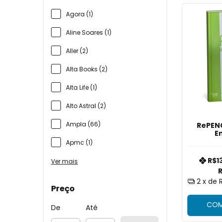
Agora (1)
Aline Soares (1)
Aller (2)
Alta Books (2)
Alta Life (1)
Alto Astral (2)
Ampla (66)
RePEN
E
Apmc (1)
R$1
Ver mais
R
2
x de
Preço
COM
De
Até