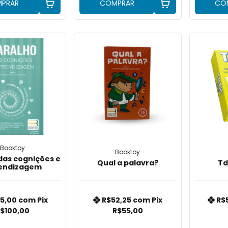
PRAR
COMPRAR
CO
Booktoy
Booktoy
das cognições e
Qual a palavra?
Td
endizagem
5,00
com
Pix
R$52,25
com
Pix
R$
$100,00
R$55,00