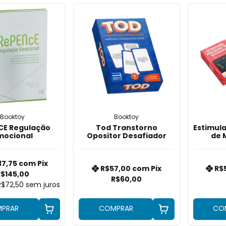
Booktoy
Booktoy
CE Regulação
Tod Transtorno
Estimul
mocional
Opositor Desafiador
de 
D
37,75
com
Pix
R$57,00
com
Pix
R$
$145,00
R$60,00
R$72,50
sem juros
PRAR
COMPRAR
CO