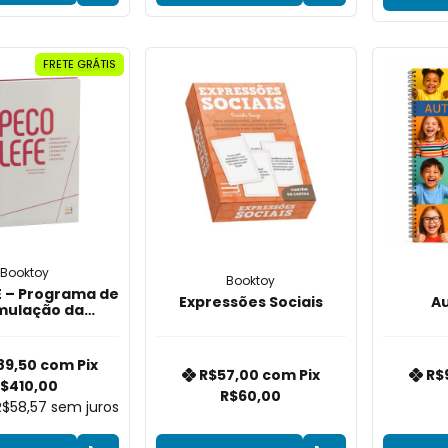
FRETE GRÁTIS
Booktoy
Booktoy
 – Programa de
Expressões Sociais
Au
mulação da
nsão Leitora e
s Executivas
89,50
com
Pix
R$57,00
com
Pix
R$
$410,00
R$60,00
R$58,57
sem juros