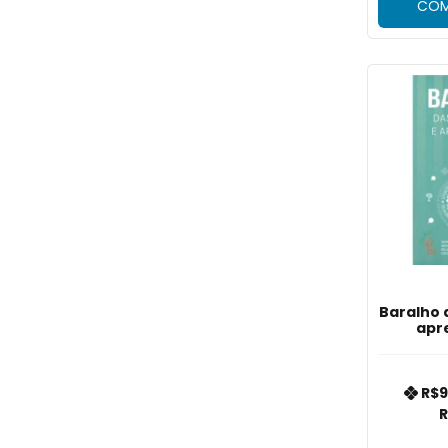
COM
Baralho 
apr
R$9
R