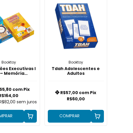
Booktoy
Booktoy
ões Executivas I
Tdah Adolescentes e
I – Memória
Adultos
racional e
ocidade de
cessamento
155,80
com
Pix
R$57,00
com
Pix
R$164,00
R$60,00
R$82,00
sem juros
MPRAR
COMPRAR