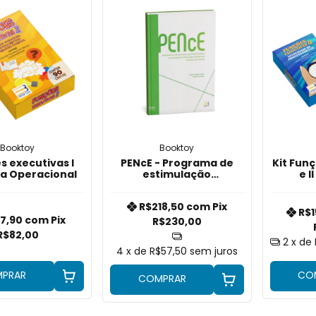
Booktoy
Booktoy
s executivas I
PENcE - Programa de
Kit Funç
a Operacional
estimulação
e I
neuropsicológica da
Ope
cognição em escolares
Vel
R$218,50
com
Pix
ênfase nas funções
Pro
R$
executivas
7,90
com
Pix
R$230,00
R$82,00
2
x de
4
x de
R$57,50
sem juros
PRAR
CO
COMPRAR