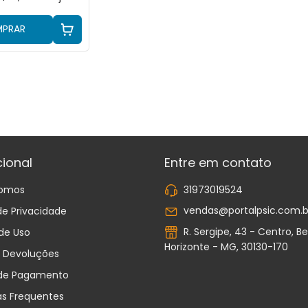
PRAR
cional
Entre em contato
omos
31973019524
vendas@portalpsic.com.b
 de Privacidade
R. Sergipe, 43 - Centro, Be
de Uso
Horizonte - MG, 30130-170
e Devoluções
de Pagamento
as Frequentes