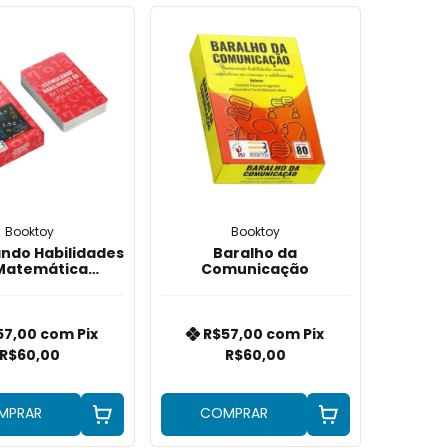
Booktoy
Booktoy
ando Habilidades
Baralho da
Matemática
Comunicação
iscalculia
57,00
com
Pix
R$57,00
com
Pix
R$60,00
R$60,00
MPRAR
COMPRAR