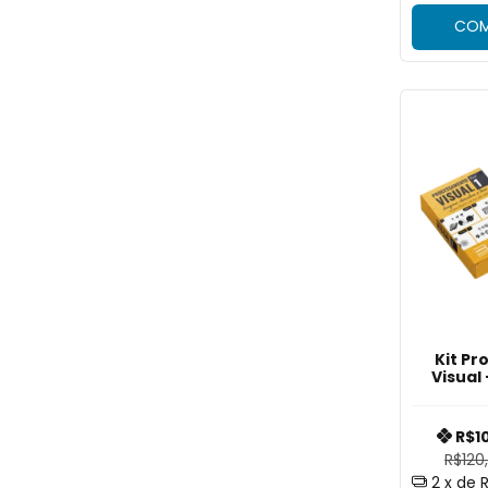
COM
Kit P
Visual 
R$1
R$120
2
x de