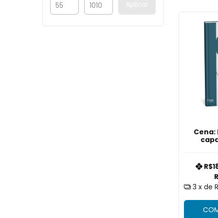
Aplicar
Cena:
capa
ed
R$1
3
x de
COM