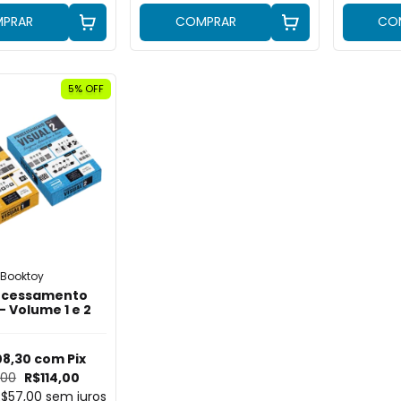
PRAR
COMPRAR
CO
5
% OFF
Booktoy
rocessamento
– Volume 1 e 2
08,30
com
Pix
,00
R$114,00
R$57,00
sem juros