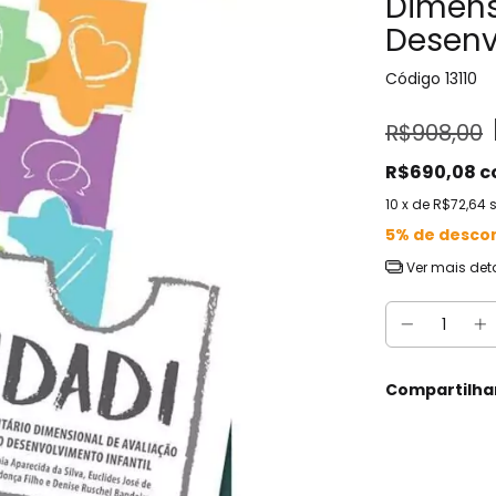
Dimens
Desenv
Código
13110
R$908,00
R$690,08
c
10
x de
R$72,64
5% de desco
Ver mais det
Compartilha