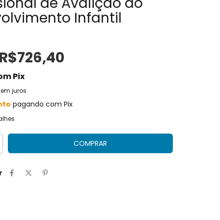
ional de Avalição do
olvimento Infantil
R$726,40
om
Pix
sem juros
nto
pagando com Pix
alhes
r