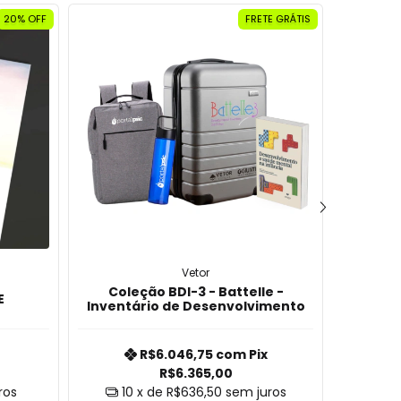
20% OFF
FRETE GRÁTIS
Vetor
Coleção BDI-3 - Battelle -
Cole
E
Inventário de Desenvolvimento
Identifi
R$6.046,75
com
Pix
R$6.365,00
ros
10
x de
R$636,50
sem juros