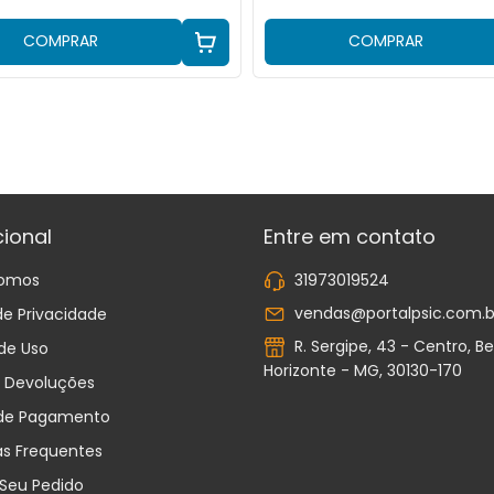
COMPRAR
COMPRAR
cional
Entre em contato
omos
31973019524
vendas@portalpsic.com.b
 de Privacidade
R. Sergipe, 43 - Centro, Be
de Uso
Horizonte - MG, 30130-170
e Devoluções
de Pagamento
as Frequentes
 Seu Pedido