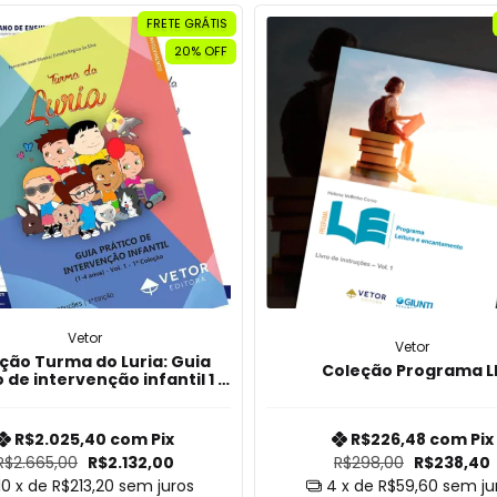
FRETE GRÁTIS
20% OFF
Vetor
Vetor
ção Turma do Luria: Guia
Coleção Programa L
 de intervenção infantil 1 a
4 anos
R$2.025,40
com
Pix
R$226,48
com
Pix
R$2.665,00
R$2.132,00
R$298,00
R$238,40
10
x de
R$213,20
sem juros
4
x de
R$59,60
sem ju