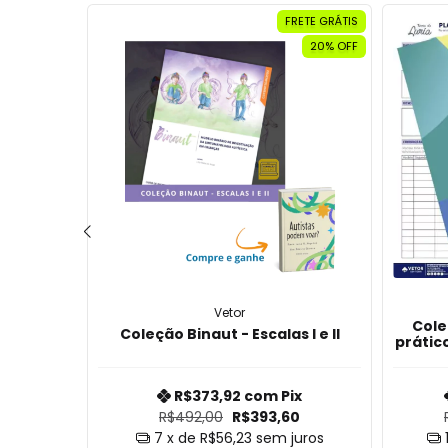
RETE GRÁTIS
FRETE GRÁTIS
20% OFF
20% OFF
Vetor
Cole
as II
Coleção Binaut - Escalas I e II
prático
x
R$373,92
com
Pix
0
R$492,00
R$393,60
uros
7
x de
R$56,23
sem juros