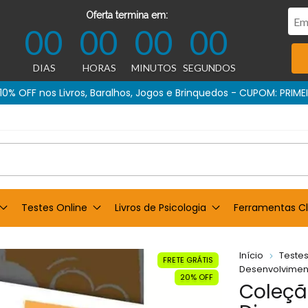
Oferta termina em:
00
00
00
00
DIAS
HORAS
MINUTOS
SEGUNDOS
Compra garantida
Testes Online
Livros de Psicologia
Ferramentas Cl
Início
Testes
FRETE GRÁTIS
Desenvolvimen
20% OFF
Coleção