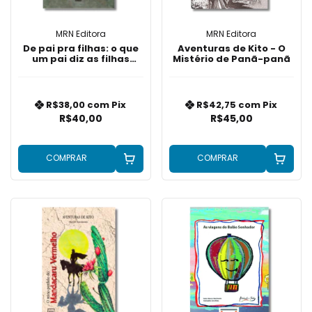
MRN Editora
MRN Editora
De pai pra filhas: o que
Aventuras de Kito - O
um pai diz as filhas
Mistério de Panã-panã
quando a mae nao esta
por perto
R$38,00
com
Pix
R$42,75
com
Pix
R$40,00
R$45,00
COMPRAR
COMPRAR