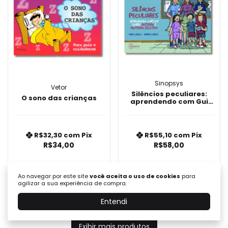
Sinopsys
Vetor
Silêncios peculiares:
O sono das crianças
aprendendo com Gui
sobre autismo e
mutismo seletivo
R$32,30
com
Pix
R$55,10
com
Pix
R$34,00
R$58,00
COMPRAR
COMPRAR
Ao navegar por este site
você aceita o uso de cookies
para
agilizar a sua experiência de compra.
Entendi
Exibir mais produtos