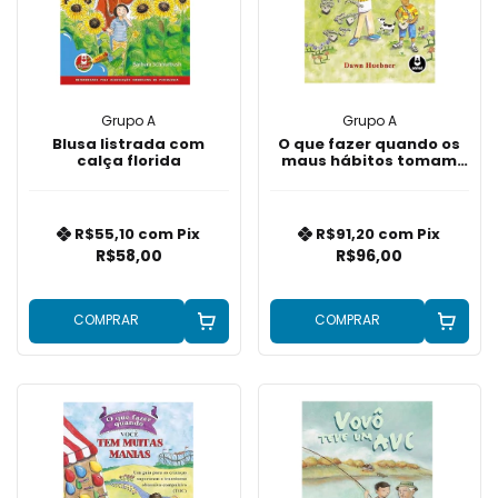
Grupo A
Grupo A
Blusa listrada com
O que fazer quando os
calça florida
maus hábitos tomam
conta de você
R$55,10
com
Pix
R$91,20
com
Pix
R$58,00
R$96,00
COMPRAR
COMPRAR