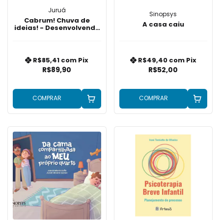
Juruá
Sinopsys
Cabrum! Chuva de
A casa caiu
ideias! - Desenvolvendo
a criatividade das
crianças
R$85,41
com
Pix
R$49,40
com
Pix
R$89,90
R$52,00
COMPRAR
COMPRAR