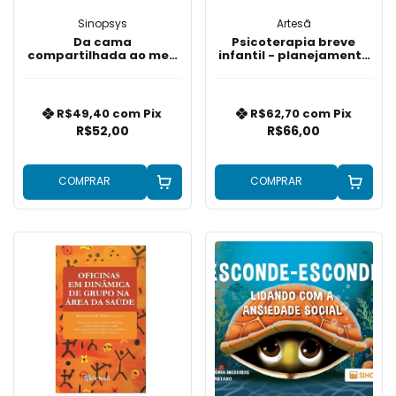
Sinopsys
Artesã
Da cama
Psicoterapia breve
compartilhada ao meu
infantil - planejamento
próprio quarto
do processo
R$49,40
com
Pix
R$62,70
com
Pix
R$52,00
R$66,00
COMPRAR
COMPRAR