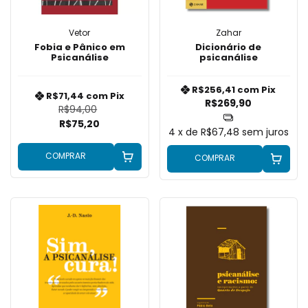
Vetor
Zahar
Fobia e Pânico em
Dicionário de
Psicanálise
psicanálise
R$256,41
com
Pix
R$71,44
com
Pix
R$269,90
R$94,00
R$75,20
4
x de
R$67,48
sem juros
COMPRAR
COMPRAR