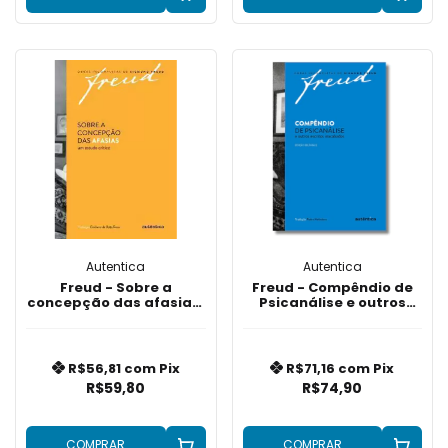
Autentica
Autentica
Freud - Sobre a
Freud - Compêndio de
concepção das afasias:
Psicanálise e outros
Um estudo crítico
escritos inacabados
R$56,81
com
Pix
R$71,16
com
Pix
R$59,80
R$74,90
COMPRAR
COMPRAR