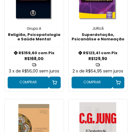
Grupo A
JURUÁ
Religião, Psicopatologia
Superdotação,
e Saúde Mental
Psicanálise e Nomeação
R$159,60
com
Pix
R$123,41
com
Pix
R$168,00
R$129,90
3
x de
R$56,00
sem juros
2
x de
R$64,95
sem juros
COMPRAR
COMPRAR