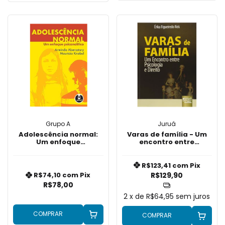
Grupo A
Juruá
Adolescência normal:
Varas de família - Um
Um enfoque
encontro entre
psicanalítico
Psicologia e Direito
R$123,41
com
Pix
R$129,90
R$74,10
com
Pix
R$78,00
2
x de
R$64,95
sem juros
COMPRAR
COMPRAR