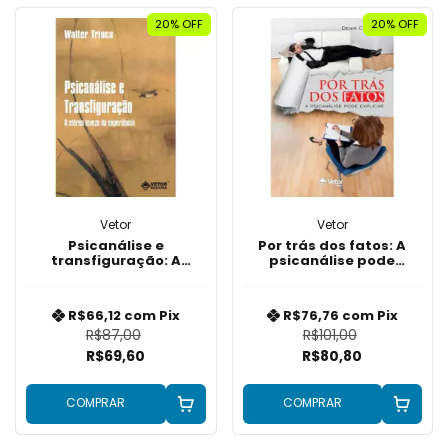
20% OFF
20% OFF
Vetor
Vetor
Psicanálise e
Por trás dos fatos: A
transfiguração: A
psicanálise pode
etérea leveza da
explicar
experiência
R$66,12
com
Pix
R$76,76
com
Pix
R$87,00
R$101,00
R$69,60
R$80,80
COMPRAR
COMPRAR