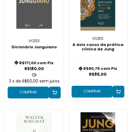
VOZES
VOZES
A dois casos da prática
Dicionário Junguiano
clínica de Jung
R$171,00
com
Pix
R$180,00
R$80,75
com
Pix
R$85,00
3
x de
R$60,00
sem juros
COMPRAR
COMPRAR