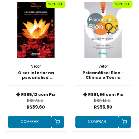
20% OFF
20% OFF
Vetor
Vetor
O ser interior na
Psicanálise: Bion -
psicanálise:
Clínica e Teoria
Fundamentos, modelos
e processos
R$85,12
com
Pix
R$91,96
com
Pix
R$112,00
R$121,00
R$89,60
R$96,80
COMPRAR
COMPRAR