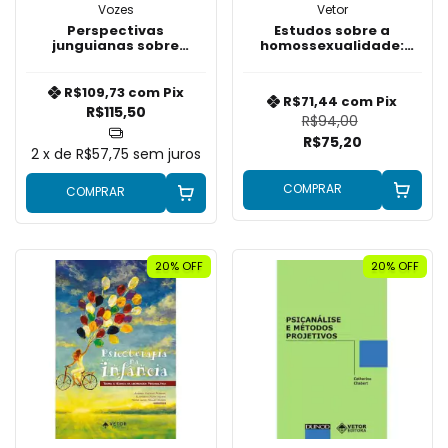
Vozes
Vetor
Perspectivas
Estudos sobre a
junguianas sobre
homossexualidade:
supervisão clinica
Debates Junguianos
R$109,73
com
Pix
R$71,44
com
Pix
R$115,50
R$94,00
R$75,20
2
x de
R$57,75
sem juros
COMPRAR
COMPRAR
20% OFF
20% OFF