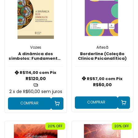
Vozes
Artesã
A dinâmica dos
Borderline (Coleção
símbolos: Fundamentos
Clínica Psicanalítica)
da psicoterapia
junguiana
R$114,00
com
Pix
R$120,00
R$57,00
com
Pix
R$60,00
2
x de
R$60,00
sem juros
COMPRAR
COMPRAR
20% OFF
20% OFF