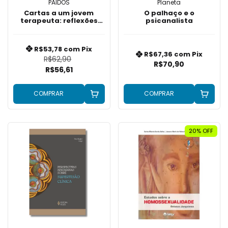
PAIDOS
Planeta
Cartas a um jovem
O palhaço e o
terapeuta: reflexões
psicanalista
para psicoterapeutas,
aspirantes e curiosos
R$53,78
com
Pix
R$67,36
com
Pix
R$62,90
R$70,90
R$56,61
COMPRAR
COMPRAR
20% OFF