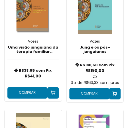
Vozes
Vozes
Uma visão junguiana da
Jung e os pós-
terapia familiar
junguianos
sistêmica
R$180,50
com
Pix
R$190,00
R$38,95
com
Pix
R$41,00
3
x de
R$63,33
sem juros
COMPRAR
COMPRAR