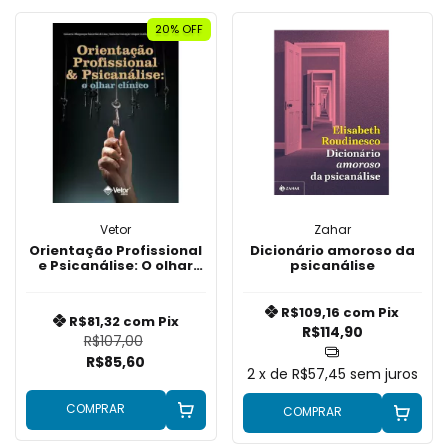
20% OFF
Vetor
Zahar
Orientação Profissional
Dicionário amoroso da
e Psicanálise: O olhar
psicanálise
clínico
R$109,16
com
Pix
R$81,32
com
Pix
R$114,90
R$107,00
R$85,60
2
x de
R$57,45
sem juros
COMPRAR
COMPRAR