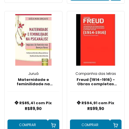
Juruá
Companhia das letras
Maternidade e
Freud (1914-1916) -
feminilidade na
Obras completas
Psicanálise
volume 12: Introdução
ao narcisismo, ensaios
de metapsicol
R$85,41
com
Pix
R$94,91
com
Pix
R$89,90
R$99,90
COMPRAR
COMPRAR