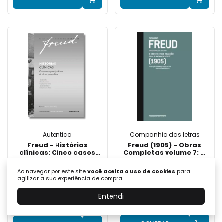
Autentica
Companhia das letras
Freud - Histórias
Freud (1905) - Obras
clínicas: Cinco casos
Completas volume 7: O
paradigmáticos da
chiste e sua relação
clínica psicanalítica
com o inconsciente
Ao navegar por este site
você aceita o uso de cookies
para
R$132,81
com
Pix
agilizar a sua experiência de compra.
R$139,80
R$94,91
com
Pix
R$99,90
Entendi
2
x de
R$69,90
sem juros