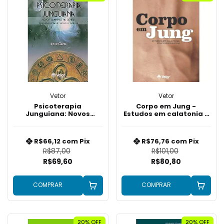
Vetor
Vetor
Psicoterapia
Corpo em Jung -
Junguiana: Novos
Estudos em calatonia e
caminhos na clínica
práticas integrativas
R$66,12
com
Pix
R$76,76
com
Pix
R$87,00
R$101,00
R$69,60
R$80,80
COMPRAR
COMPRAR
20% OFF
20% OFF