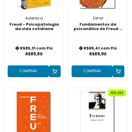
Autentica
Zahar
Freud - Psicopatologia
Fundamentos da
da vida cotidiana
psicanálise de Freud a
Lacan - Vol. 3 (Nova
edição): A prática
analítica
R$85,31
com
Pix
R$85,41
com
Pix
R$89,80
R$89,90
COMPRAR
COMPRAR
15
% OFF