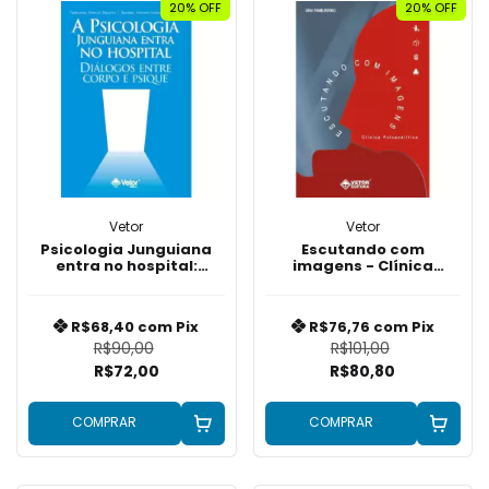
20% OFF
20% OFF
Vetor
Vetor
Psicologia Junguiana
Escutando com
entra no hospital:
imagens - Clínica
Diálogos entre corpo e
Psicanalítica
psiquê
R$68,40
com
Pix
R$76,76
com
Pix
R$90,00
R$101,00
R$72,00
R$80,80
COMPRAR
COMPRAR