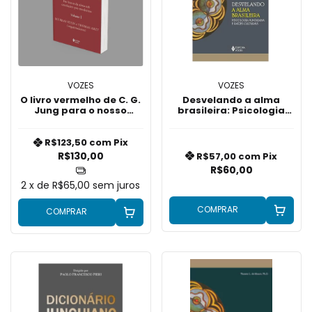
VOZES
VOZES
O livro vermelho de C. G.
Desvelando a alma
Jung para o nosso
brasileira: Psicologia
tempo vol. 1
junguiana e raízes
culturais
R$123,50
com
Pix
R$130,00
R$57,00
com
Pix
R$60,00
2
x de
R$65,00
sem juros
COMPRAR
COMPRAR