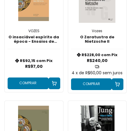
VOZES
Vozes
O insaciável espírito da
O Zaratustra de
época - Ensaios de
Nietzsche II
Psicologia Analítica e
Política
R$228,00
com
Pix
R$240,00
R$92,15
com
Pix
R$97,00
4
x de
R$60,00
sem juros
COMPRAR
COMPRAR