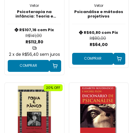
Vetor
Vetor
Psicoterapia na
Psicanálise e métodos
infância: Teoria e
projetivos
técnica na abordagem
psicanalítica
R$107,16
com
Pix
R$60,80
com
Pix
R$141,00
R$80,00
R$112,80
R$64,00
2
x de
R$56,40
sem juros
COMPRAR
COMPRAR
20% OFF