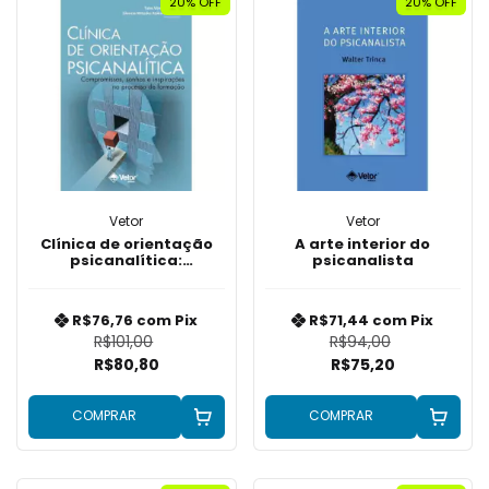
20% OFF
20% OFF
Vetor
Vetor
Clínica de orientação
A arte interior do
psicanalítica:
psicanalista
Compromissos, sonhos
e inspirações no
processo de formação
R$76,76
com
Pix
R$71,44
com
Pix
R$101,00
R$94,00
R$80,80
R$75,20
COMPRAR
COMPRAR