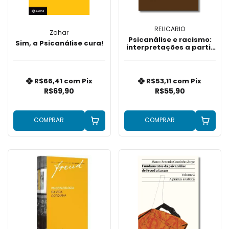
RELICARIO
Zahar
Psicanálise e racismo:
Sim, a Psicanálise cura!
interpretações a partir
de Quarto de Despejo
R$66,41
com
Pix
R$53,11
com
Pix
R$69,90
R$55,90
COMPRAR
COMPRAR