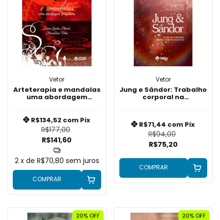
Vetor
Vetor
Arteterapia e mandalas
Jung e Sándor: Trabalho
uma abordagem
corporal na
Junguiana
psicoterapia analítica
R$134,52
com
Pix
R$71,44
com
Pix
R$177,00
R$94,00
R$141,60
R$75,20
2
x de
R$70,80
sem juros
COMPRAR
COMPRAR
20% OFF
20% OFF