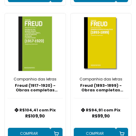
Companhia das letras
Companhia das letras
Freud (1917-1920) -
Freud (1893-1899) -
Obras completas
Obras completas
volume 14: ''O homem
volume 3: Primeiros
dos lobos'' e outros
escritos psicanalíticos
textos
R$104,41
com
Pix
R$94,91
com
Pix
R$109,90
R$99,90
COMPRAR
COMPRAR