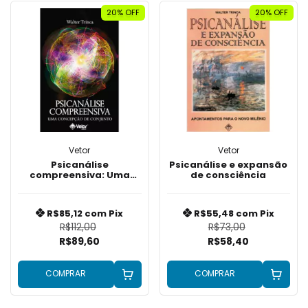
20% OFF
20% OFF
Vetor
Vetor
Psicanálise
Psicanálise e expansão
compreensiva: Uma
de consciência
concepção de conjunto
R$85,12
com
Pix
R$55,48
com
Pix
R$112,00
R$73,00
R$89,60
R$58,40
COMPRAR
COMPRAR