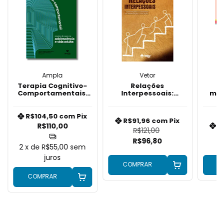
Ampla
Vetor
Terapia Cognitivo-
Relações
R
Comportamentais:
Interpessoais:
mét
estudos de casos na
Concepções e
Pre
adolescência e vida
contextos de
adulta
intervenção e
R$104,50
com
Pix
R$91,96
com
Pix
avaliação
R$110,00
R
R$121,00
R$96,80
2
x de
R$55,00
sem
juros
COMPRAR
C
COMPRAR