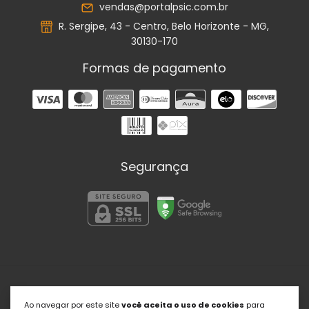
vendas@portalpsic.com.br
R. Sergipe, 43 - Centro, Belo Horizonte - MG,
30130-170
Formas de pagamento
Segurança
Portal Psic
Ao navegar por este site
você aceita o uso de cookies
para
©2026. Portal Psic | Soluções em Psicologia - 27509145000179.