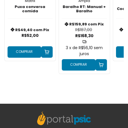
Matrix
Ampla
Puxa conversa
Baralho RT: Manual +
Coac
comida
Baralho
R$159,89
com
Pix
R$187,00
R$49,40
com
Pix
R
R$52,00
R$168,30
3
x de
R$56,10
sem
COMPRAR
C
juros
COMPRAR