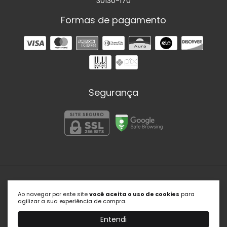
30130-170
Formas de pagamento
Segurança
Portal Psic
Ao navegar por este site
você aceita o uso de cookies
para
©2026. Portal Psic | Soluções em Psicologia - 27509145000179.
agilizar a sua experiência de compra.
Todos os direitos reservados.
Entendi