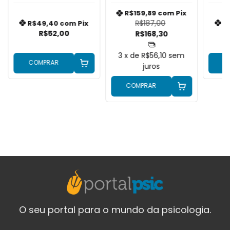
R$159,89
com
Pix
R$187,00
R$49,40
com
Pix
R
R$52,00
R$168,30
3
x de
R$56,10
sem
COMPRAR
C
juros
COMPRAR
O seu portal para o mundo da psicologia.