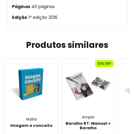
Páginas
40 páginas
Edição
1ª edição 2016
Produtos similares
10
% OFF
Ampla
Matrix
Baralho RT: Manual +
P
Imagem e conceito
Baralho