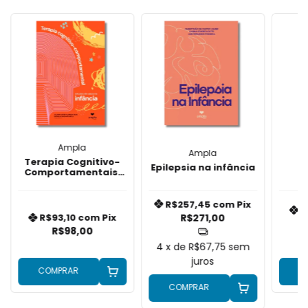
Ampla
Ampla
Terapia Cognitivo-
Epilepsia na infância
Comportamentais:
I
Estudos de casos na
C
infância
c
i
R$257,45
com
Pix
R
R$271,00
R$93,10
com
Pix
R$98,00
4
x de
R$67,75
sem
juros
COMPRAR
C
COMPRAR