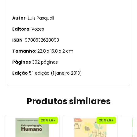
Autor
: Luiz Pasquali
Editora
: Vozes
ISBN
: 9788532628893
Tamanho
: 22.8 x 15.8 x 2 cm
Páginas
392 páginas
Edição
5ª edição (1 janeiro 2013)
Produtos similares
20% OFF
20% OFF