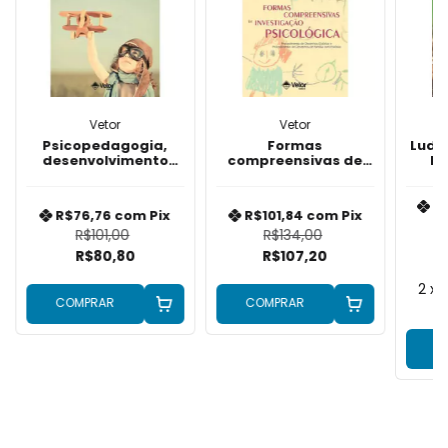
Vetor
Vetor
Psicopedagogia,
Formas
Ludo
desenvolvimento
compreensivas de
br
humano e cotidiano
investigação
nat
escolar
psicológica
in
R
R$76,76
com
Pix
R$101,84
com
Pix
R$101,00
R$134,00
R$80,80
R$107,20
2
x 
COMPRAR
COMPRAR
C