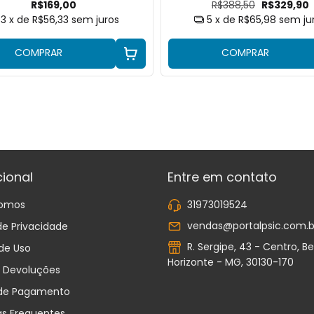
R$169,00
R$388,50
R$329,90
3
x de
R$56,33
sem juros
5
x de
R$65,98
sem ju
COMPRAR
COMPRAR
cional
Entre em contato
omos
31973019524
vendas@portalpsic.com.b
 de Privacidade
R. Sergipe, 43 - Centro, Be
de Uso
Horizonte - MG, 30130-170
e Devoluções
de Pagamento
as Frequentes