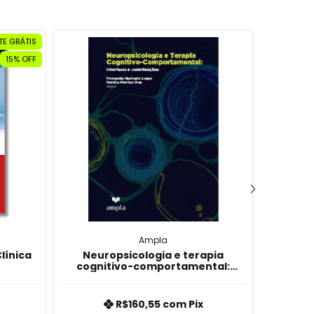
TE GRÁTIS
15
% OFF
Ampla
línica
Neuropsicologia e terapia
Reabil
cognitivo-comportamental:
teor
interfaces e contribuições
R$160,55
com
Pix