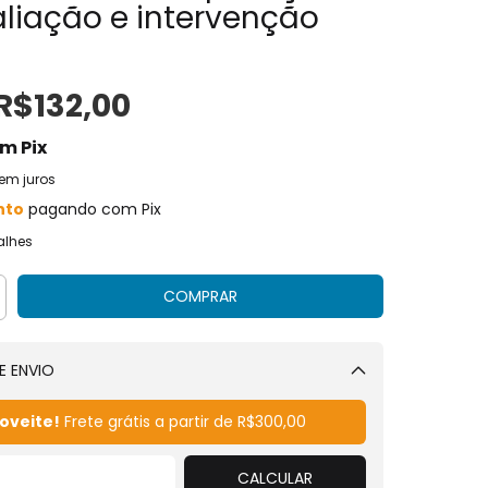
liação e intervenção
R$132,00
om
Pix
em juros
nto
pagando com Pix
alhes
E ENVIO
Alterar CEP
oveite!
Frete grátis a partir de
R$300,00
CALCULAR