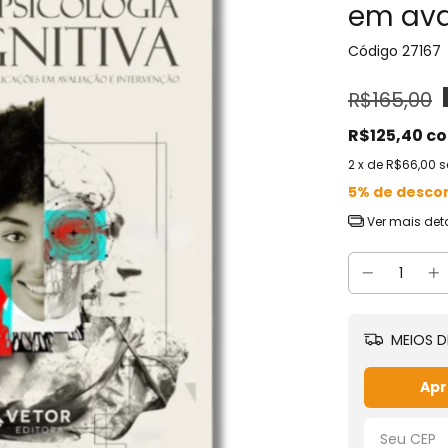
em ava
Código
27167
R$165,00
R$125,40
c
2
x de
R$66,00
s
5% de desco
Ver mais det
MEIOS D
Apr