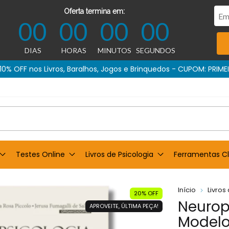
Oferta termina em:
00
00
00
00
DIAS
HORAS
MINUTOS
SEGUNDOS
Testes Online
Livros de Psicologia
Ferramentas Cl
Início
Livros
20% OFF
Neurop
APROVEITE, ÚLTIMA PEÇA!
Modelo