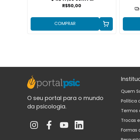
R$50,00
uros
COMPRAR
Institu
Quem S
O seu portal para o mundo
Política
da psicologia.
Termos 
Trocas 
Formas 
Pergunt