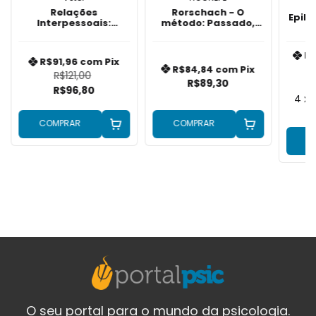
Relações
Rorschach - O
Epile
Interpessoais:
método: Passado,
Concepções e
Presente e Futuro
contextos de
intervenção e
R
R$91,96
com
Pix
avaliação
R$84,84
com
Pix
R$121,00
R$89,30
R$96,80
4
x
COMPRAR
COMPRAR
C
O seu portal para o mundo da psicologia.