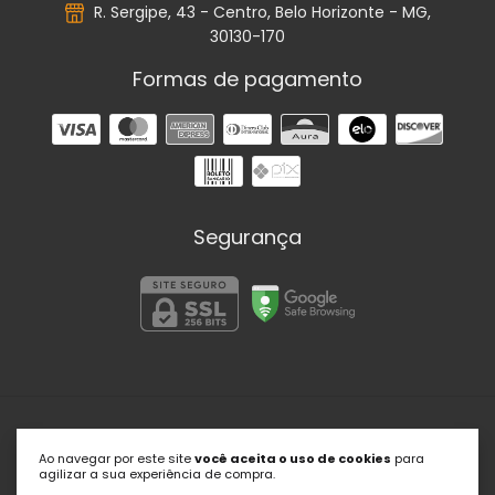
R. Sergipe, 43 - Centro, Belo Horizonte - MG,
30130-170
Formas de pagamento
Segurança
Portal Psic
Ao navegar por este site
você aceita o uso de cookies
para
©2026. Portal Psic | Soluções em Psicologia - 27509145000179.
agilizar a sua experiência de compra.
Todos os direitos reservados.