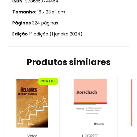
ISBN
: 9786553741454
Tamanho
: 16 x 23 x 1 cm
Páginas
324 páginas
Edição
1ª edição (1 janeiro 2024)
Produtos similares
20% OFF
Vetor
HOGREFE