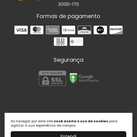
30130-170
Formas de pagamento
Segurança
Portal Psic
Ao navegar por este site
você aceita o uso de cookies
para
©2026. Portal Psic | Soluções em Psicologia - 27509145000179.
agilizar a sua experiência de compra.
Todos os direitos reservados.
Entendi