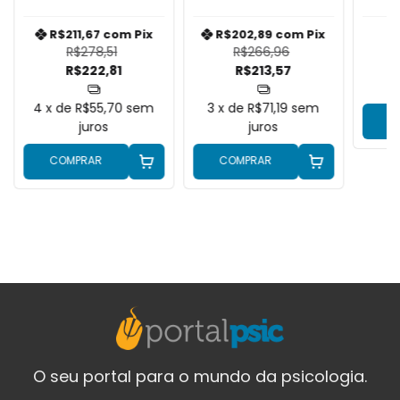
R$211,67
com
Pix
R$202,89
com
Pix
R$278,51
R$266,96
R$222,81
R$213,57
4
x de
R$55,70
sem
3
x de
R$71,19
sem
C
juros
juros
COMPRAR
COMPRAR
O seu portal para o mundo da psicologia.