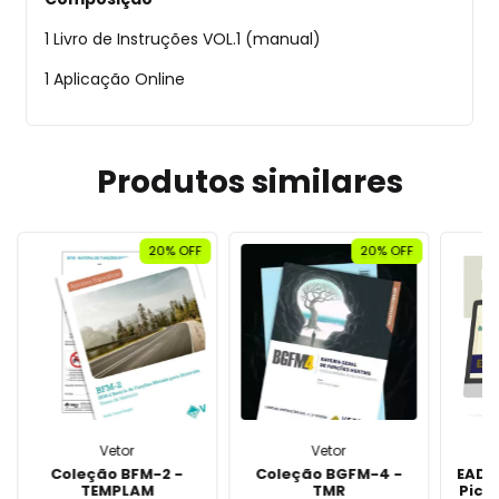
1 Livro de Instruções VOL.1 (manual)
1 Aplicação Online
Produtos similares
20% OFF
20% OFF
Vetor
Vetor
Coleção BFM-2 -
Coleção BGFM-4 -
EAD 
TEMPLAM
TMR
Pict