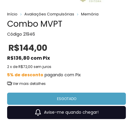
Início
Avaliações Compulsórias
Memória
Combo MVPT
Código
21946
R$144,00
R$136,80
com
Pix
2
x de
R$72,00
sem juros
5% de desconto
pagando com Pix
Ver mais detalhes
Avise-me quando chegar!