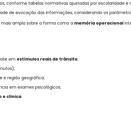
, conforme tabelas normativas ajustadas por escolaridade e r
uldade de evocação das informações, considerando os parâmetros
o mais ampla sobre a forma como a
memória operacional
int
 base em
estímulos reais de trânsito
;
nutos);
 e região geográfica;
ência em exames psicológicos;
 e clínica
.