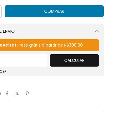
E ENVIO
Alterar CEP
oveite!
Frete grátis a partir de
R$300,00
CALCULAR
 CEP
r