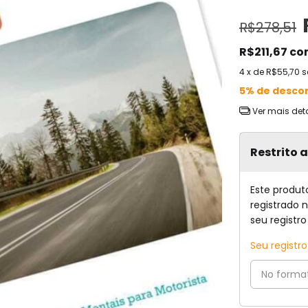
R$278,51
R$211,67
co
4
x de
R$55,70
s
5% de desco
Ver mais det
Restrito 
Este produt
registrado 
seu registro
Seu registr