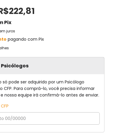
R$222,81
m
Pix
em juros
nto
pagando com Pix
alhes
a Psicólogos
o só pode ser adquirido por um Psicólogo
no CFP. Para comprá-lo, você precisa informar
 e nossa equipe irá confirmá-lo antes de enviar.
o CFP