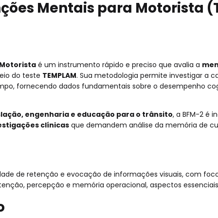
nções Mentais para Motorista 
 Motorista
é um instrumento rápido e preciso que avalia a
mem
meio do teste
TEMPLAM
. Sua metodologia permite investigar a 
tempo, fornecendo dados fundamentais sobre o desempenho cog
islação, engenharia e educação para o trânsito
, a BFM-2 é 
estigações clínicas
que demandem análise da memória de cur
ade de retenção e evocação de informações visuais, com foco 
tenção, percepção e memória operacional, aspectos essenciais
o