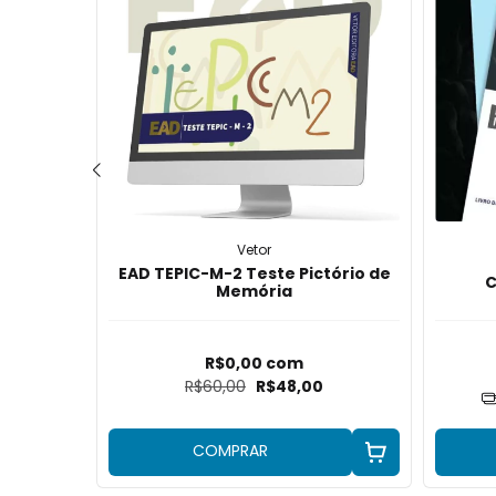
Vetor
EAD TEPIC-M-2 Teste Pictório de
C
Memória
x
R$0,00
com
R$60,00
R$48,00
uros
COMPRAR