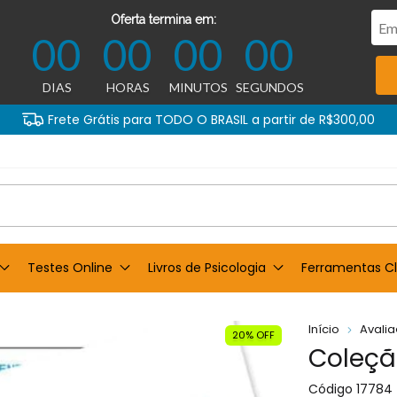
Oferta termina em:
00
00
00
00
DIAS
HORAS
MINUTOS
SEGUNDOS
Frete Grátis para TODO O BRASIL a partir de R$300,00
Testes Online
Livros de Psicologia
Ferramentas Cl
Início
Avali
20% OFF
Coleçã
Código
17784