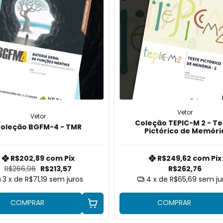
Vetor
Vetor
Coleção TEPIC-M 2 - Te
oleção BGFM-4 - TMR
Pictórico de Memóri
R$202,89
com
Pix
R$249,62
com
Pix
R$266,96
R$213,57
R$262,76
3
x de
R$71,19
sem juros
4
x de
R$65,69
sem ju
COMPRAR
COMPRAR