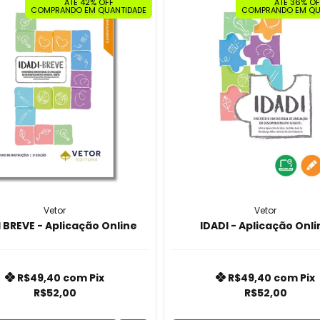
ATÉ 42% OFF
ATÉ 36% OF
COMPRANDO EM QUANTIDADE
COMPRANDO EM QU
Vetor
Vetor
 BREVE - Aplicação Online
IDADI - Aplicação Onli
R$49,40
com
Pix
R$49,40
com
Pix
R$52,00
R$52,00