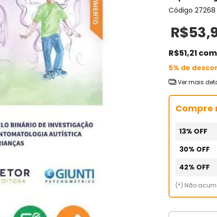
Código
27268
R$53,
R$51,21
com
5% de desco
Ver mais det
Compre 
13% OFF
30% OFF
42% OFF
(*) Não acu