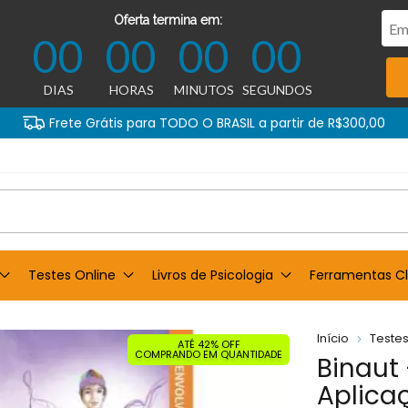
Oferta termina em:
00
00
00
00
DIAS
HORAS
MINUTOS
SEGUNDOS
Frete Grátis para TODO O BRASIL a partir de R$300,00
Testes Online
Livros de Psicologia
Ferramentas Cl
Início
Testes
ATÉ 42% OFF
COMPRANDO EM QUANTIDADE
Binaut -
Aplica