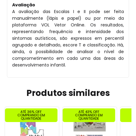
Avaliação
A avaliação das Escalas I e II pode ser feita
manualmente (lápis e papel) ou por meio da
plataforma VOL Vetor Online. Os resultados,
representando frequência e intensidade dos
sintomas autísticos, são expressos em percentil
agrupado e detalhado, escore T e classificação. Há,
ainda, a possibilidade de analisar o nível de
comprometimento em cada uma das áreas do
desenvolvimento infantil.
Produtos similares
ATÉ 36% OFF
ATÉ 43% OFF
COMPRANDO EM
COMPRANDO EM
C
QUANTIDADE
QUANTIDADE