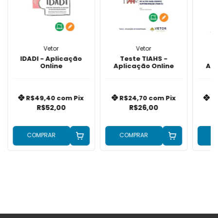
Vetor
Vetor
IDADI - Aplicação
Teste TIAHS -
I
Online
Aplicação Online
Apl
R$49,40
com
Pix
R$24,70
com
Pix
R
R$52,00
R$26,00
COMPRAR
COMPRAR
C