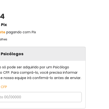
74
m
Pix
nto
pagando com Pix
alhes
a Psicólogos
o só pode ser adquirido por um Psicólogo
no CFP. Para comprá-lo, você precisa informar
 e nossa equipe irá confirmá-lo antes de enviar.
o CFP