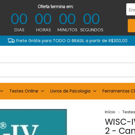
Oferta termina em:
00
00
00
00
DIAS
HORAS
MINUTOS
SEGUNDOS
Frete Grátis para TODO O BRASIL a partir de R$300,00
Testes Online
Livros de Psicologia
Ferramentas Cl
Início
Testes
WISC-I
2 - Ca