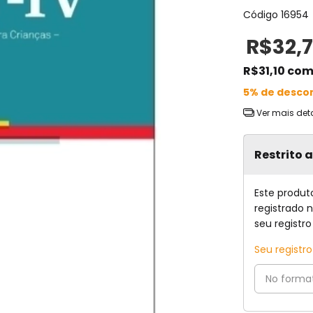
Código
16954
R$32,
R$31,10
co
5% de desco
Ver mais det
Restrito 
Este produt
registrado 
seu registro
Seu registr