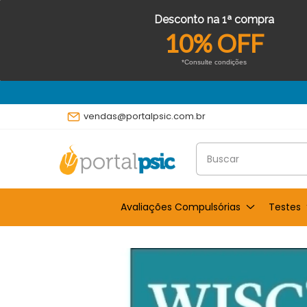
Desconto na 1ª compra
10% OFF
*Consulte condições
vendas@portalpsic.com.br
Avaliações Compulsórias
Testes