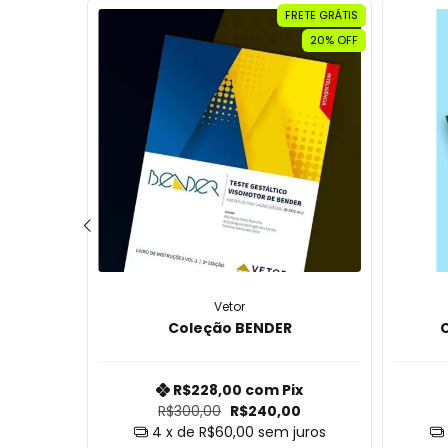
RETE GRÁTIS
FRETE GRÁTIS
20% OFF
Vetor
te de
Coleção BENDER
cial
x
R$228,00
com
Pix
R$300,00
R$240,00
uros
4
x de
R$60,00
sem juros