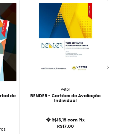
Vetor
rbal de
BENDER - Cartões de Avaliação
Cole
Individual
In
R$16,15
com
Pix
R$17,00
ros
9