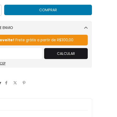
E ENVIO
Alterar CEP
oveite!
Frete grátis a partir de
R$300,00
CALCULAR
 CEP
r