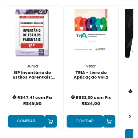
Juruá
Vetor
IEP Inventário de
TRIA - Livro de
C
Estilos Parentais:
Aplicação Vol.2
Formulário de
Autoavaliação Para
Pais 4ª Edição
R
R$47,41
com
Pix
R$32,30
com
Pix
R$49,90
R$34,00
3
x 
COMPRAR
COMPRAR
C