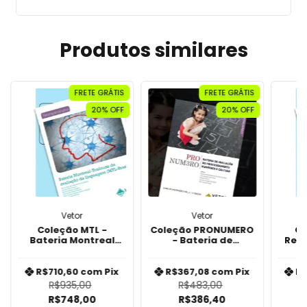
Produtos similares
FRETE GRÁTIS
FRETE GRÁTIS
20% OFF
20% OFF
Vetor
Vetor
Coleção MTL -
Coleção PRONUMERO
Co
Bateria Montreal
- Bateria de
Rete
Toulouse de
Avaliação do
Avaliação da
Processamento
Linguagem
Numérico e Cálculo
R$710,60
com
Pix
R$367,08
com
Pix
R
R$935,00
R$483,00
R$748,00
R$386,40