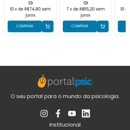
10
x de
R$74,80
sem
7
x de
R$55,20
sem
10
x
juros
juros
COMPRAR
COMPRAR
C
O seu portal para o mundo da psicologia.
Institucional