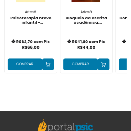
Artesã
Artesã
Psicoterapia breve
Bloqueio da escrita
Com 
infantil -
acadêmica:
F
planejamento do
caminhos para
processo
escrever com
conforto e sentido
R$62,70
com
Pix
R$41,80
com
Pix
R
R$66,00
R$44,00
COMPRAR
COMPRAR
C