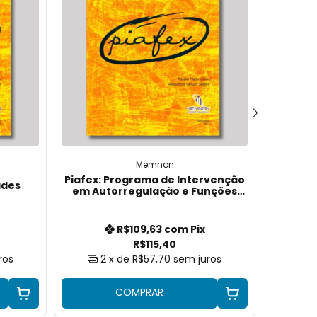
Memnon
Piafex: Programa de Intervenção
Coleçã
ades
em Autorregulação e Funções
Psic
Executivas (Manual)
Soluçõ
R$109,63
com
Pix
R$115,40
ros
2
x de
R$57,70
sem juros
2
COMPRAR