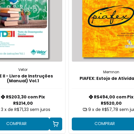
Vetor
Memnon
 II - Livro de Instruções
PIAFEX: Estojo de Ativid
(Manual) Vol.1
R$203,30
com
Pix
R$494,00
com
Pix
R$214,00
R$520,00
3
x de
R$71,33
sem juros
9
x de
R$57,78
sem ju
COMPRAR
COMPRAR