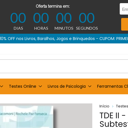
Oferta termina em:
00
00
00
00
DIAS
HORAS
MINUTOS
SEGUNDOS
10% OFF nos Livros, Baralhos, Jogos e Brinquedos - CUPOM: PRIME
Testes Online
Livros de Psicologia
Ferramentas Cl
Início
Testes
TDE II 
Subtest