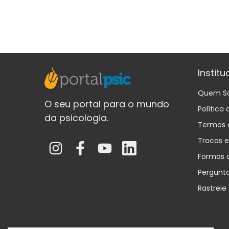
Institu
Quem S
O seu portal para o mundo
Política
da psicologia.
Termos 
Trocas 
Formas 
Pergunt
Rastreie