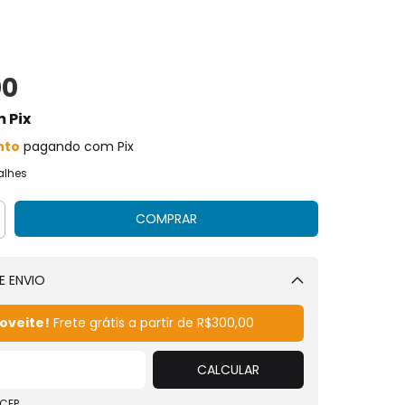
00
m
Pix
nto
pagando com Pix
alhes
E ENVIO
Alterar CEP
oveite!
Frete grátis a partir de
R$300,00
CALCULAR
 CEP