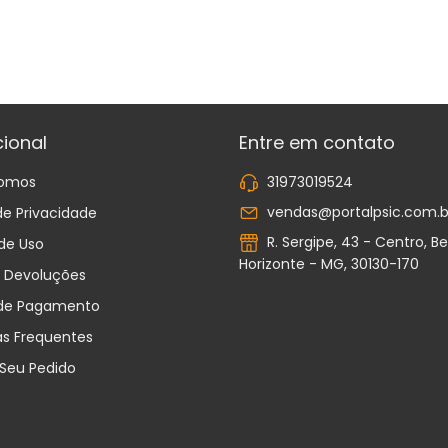
cional
Entre em contato
omos
31973019524
vendas@portalpsic.com.b
 de Privacidade
R. Sergipe, 43 - Centro, Be
de Uso
Horizonte - MG, 30130-170
e Devoluções
de Pagamento
as Frequentes
 Seu Pedido