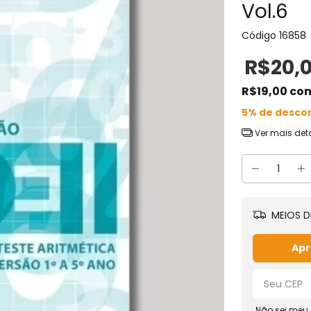
Vol.6
Código
16858
R$20,
R$19,00
co
5% de desco
Ver mais det
MEIOS D
Apr
Não sei meu