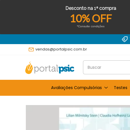
Desconto na 1ª compra
10% OFF
*Consulte condições
vendas@portalpsic.com.br
Avaliações Compulsórias
Testes