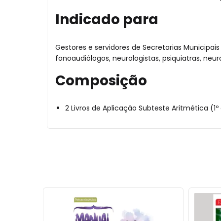
Indicado para
Gestores e servidores de Secretarias Municipai
fonoaudiólogos, neurologistas, psiquiatras, ne
Composição
2 Livros de Aplicação Subteste Aritmética (1º
RETE GRÁTIS