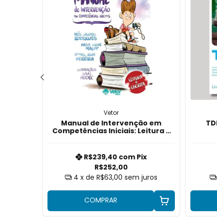
Vetor
Manual de Intervenção em
TDE
ios
Competências Iniciais: Leitura e
Escrita
x
R$239,40
com
Pix
R$252,00
uros
4
x de
R$63,00
sem juros
COMPRAR