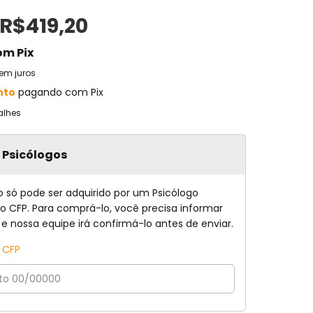
R$419,20
om
Pix
em juros
nto
pagando com Pix
alhes
a Psicólogos
o só pode ser adquirido por um Psicólogo
no CFP. Para comprá-lo, você precisa informar
 e nossa equipe irá confirmá-lo antes de enviar.
o CFP