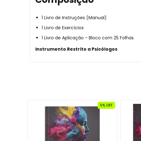
1 Livro de Instruções (Manual)
1 Livro de Exercícios
1 Livro de Aplicação - Bloco com 25 Folhas
Instrumento Restrito a Psicólogos
RETE GRÁTIS
5
% OFF