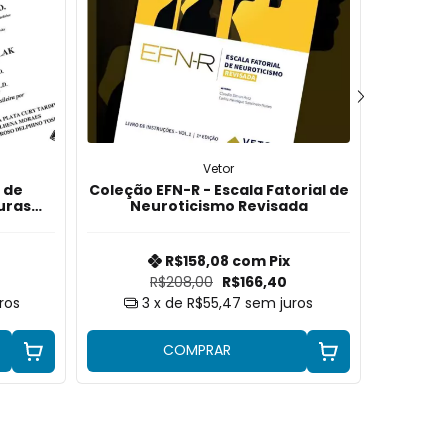
Vetor
 de
Coleção EFN-R - Escala Fatorial de
EFN
uras
Neuroticismo Revisada
R$158,08
com
Pix
R$208,00
R$166,40
ros
3
x de
R$55,47
sem juros
COMPRAR