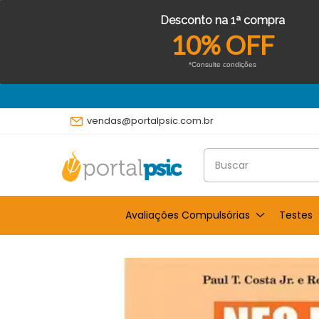
Desconto na 1ª compra
10% OFF
*Consulte condições
vendas@portalpsic.com.br
Avaliações Compulsórias
Testes