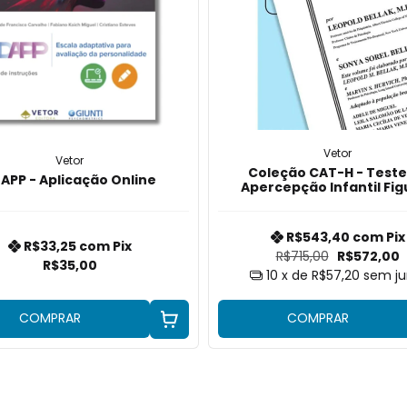
Vetor
Vetor
Coleção CAT-H - Teste
APP - Aplicação Online
Apercepção Infantil Fig
Humanas
R$543,40
com
Pix
R$33,25
com
Pix
R$715,00
R$572,00
R$35,00
10
x de
R$57,20
sem ju
COMPRAR
COMPRAR