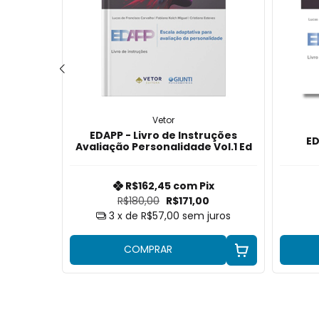
Vetor
EDAPP - Livro de Instruções
 PI-R
ED
Avaliação Personalidade Vol.1 Ed
x
R$162,45
com
Pix
R$180,00
R$171,00
juros
3
x de
R$57,00
sem juros
COMPRAR