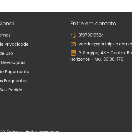
cional
Entre em contato
omos
31973019524
vendas@portalpsic.com.b
 de Privacidade
R. Sergipe, 43 - Centro, Be
de Uso
Horizonte - MG, 30130-170
e Devoluções
de Pagamento
as Frequentes
 Seu Pedido
79. Todos os direitos reservados.