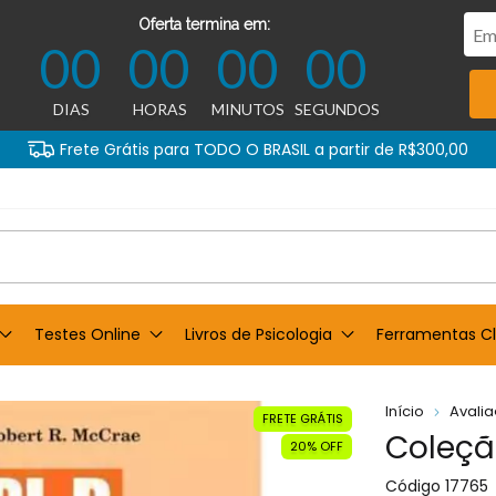
Oferta termina em:
00
00
00
00
DIAS
HORAS
MINUTOS
SEGUNDOS
Frete Grátis para TODO O BRASIL a partir de R$300,00
Testes Online
Livros de Psicologia
Ferramentas Cl
Início
Avali
FRETE GRÁTIS
Coleçã
20% OFF
Código
17765