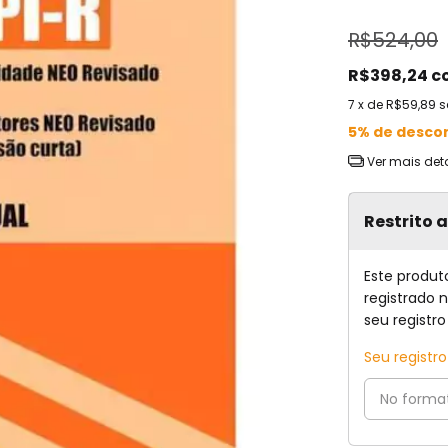
R$524,00
R$398,24
c
7
x de
R$59,89
s
5% de desco
Ver mais det
Restrito 
Este produt
registrado 
seu registro
Seu registr