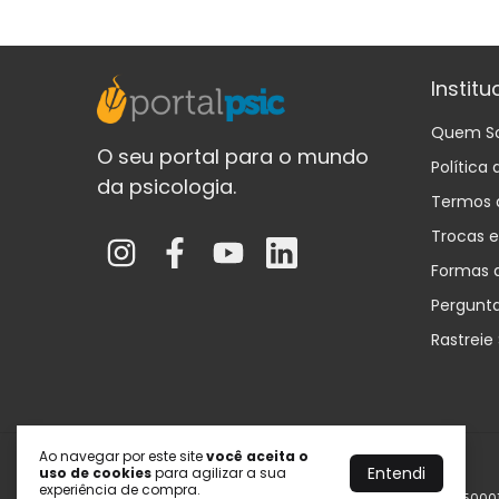
Institu
Quem S
O seu portal para o mundo
Política
da psicologia.
Termos 
Trocas 
Formas 
Pergunt
Rastreie
Ao navegar por este site
você aceita o
Portal Psic
Entendi
uso de cookies
para agilizar a sua
experiência de compra.
©2026. Portal Psic | Soluções em Psicologia - 275091450001