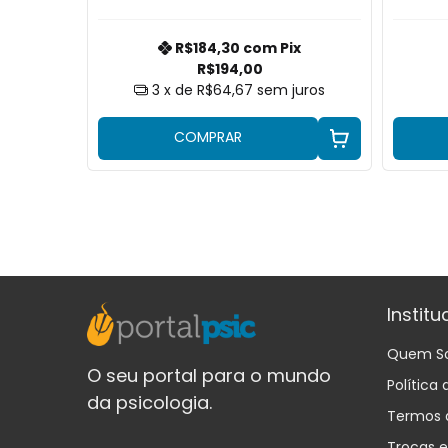
nção
x
R$184,30
com
Pix
0
R$194,00
uros
3
x de
R$64,67
sem juros
COMPRAR
Institu
Quem S
O seu portal para o mundo
Política
da psicologia.
Termos 
Trocas 