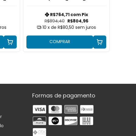
avali
R$764,71
com
Pix
R$894,40
R$804,96
ros
10
x de
R$80,50
sem juros
2
COMPRAR
Formas de pagamento
r
lo