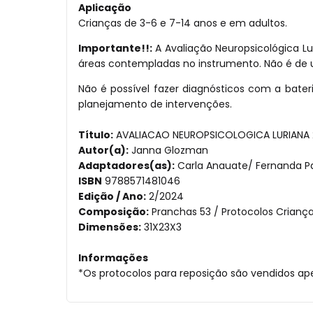
Aplicação
Crianças de 3-6 e 7-14 anos e em adultos.
Importante!!:
A Avaliação Neuropsicológica Lu
áreas contempladas no instrumento. Não é de us
Não é possível fazer diagnósticos com a bater
planejamento de intervenções.
Título:
AVALIACAO NEUROPSICOLOGICA LURIANA 
Autor(a):
Janna Glozman
Adaptadores(as):
Carla Anauate/ Fernanda Pa
ISBN
9788571481046
Edição / Ano:
2/2024
Composição:
Pranchas 53 / Protocolos Criança
Dimensões:
31X23X3
Informações
*Os protocolos para reposição são vendidos ape