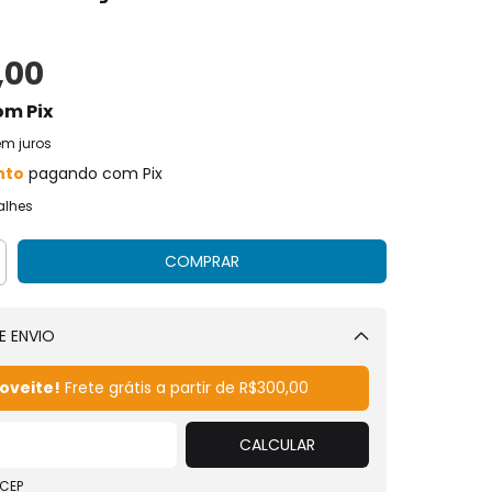
,00
om
Pix
em juros
nto
pagando com Pix
alhes
E ENVIO
Alterar CEP
oveite!
Frete grátis a partir de
R$300,00
CALCULAR
 CEP