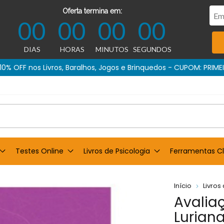
Oferta termina em:
00
00
00
00
DIAS
HORAS
MINUTOS
SEGUNDOS
Compra garantida
Testes Online
Livros de Psicologia
Ferramentas Cl
Início
Livros
Avalia
Luriana