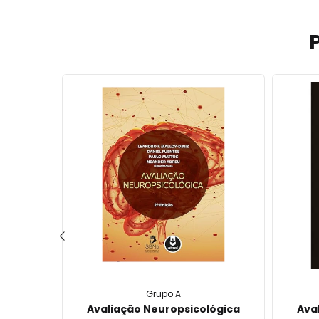
20% OFF
Grupo A
tiva -
Avaliação Neuropsicológica
Ava
ações em