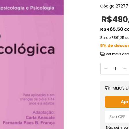
Código
27277
R$490
R$465,50
c
8
x de
R$61,25
s
5% de desco
Ver mais det
MEIOS D
Apr
Não sei meu