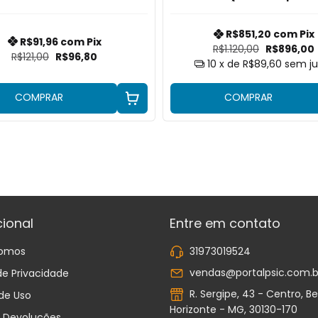
Breve
R$851,20
com
Pix
R$91,96
com
Pix
R$1.120,00
R$896,00
R$121,00
R$96,80
10
x de
R$89,60
sem ju
COMPRAR
COMPRAR
cional
Entre em contato
omos
31973019524
vendas@portalpsic.com.b
 de Privacidade
R. Sergipe, 43 - Centro, Be
de Uso
Horizonte - MG, 30130-170
e Devoluções