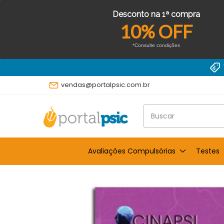
Desconto na 1ª compra
10% OFF
*Consulte condições
vendas@portalpsic.com.br
Avaliações Compulsórias
Testes