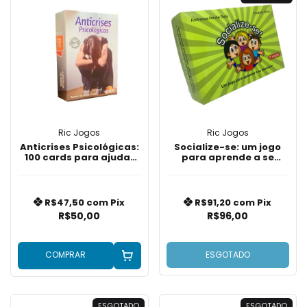
Ric Jogos
Ric Jogos
Anticrises Psicológicas:
Socialize-se: um jogo
100 cards para ajudar
para aprende a se
você a lidar com
relacionar
situações extremas
R$47,50
com
Pix
R$91,20
com
Pix
R$50,00
R$96,00
COMPRAR
ESGOTADO
ESGOTADO
ESGOTADO