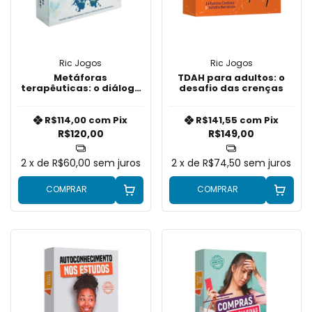
Ric Jogos
Ric Jogos
Metáforas
TDAH para adultos: o
terapêuticas: o diálogo
desafio das crenças
socrático na prática
clínica
R$114,00
com
Pix
R$141,55
com
Pix
R$120,00
R$149,00
2
x de
R$60,00
sem juros
2
x de
R$74,50
sem juros
COMPRAR
COMPRAR