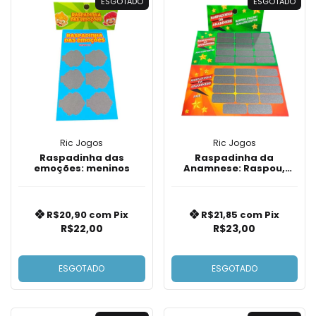
ESGOTADO
ESGOTADO
Ric Jogos
Ric Jogos
Raspadinha das
Raspadinha da
emoções: meninos
Anamnese: Raspou,
Falou! (Adolescentes)
R$20,90
com
Pix
R$21,85
com
Pix
R$22,00
R$23,00
ESGOTADO
ESGOTADO