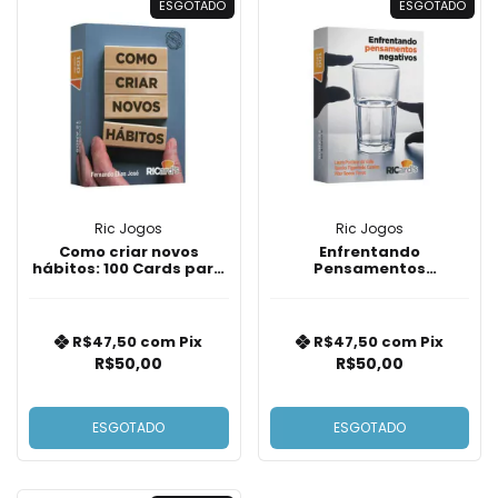
ESGOTADO
ESGOTADO
Ric Jogos
Ric Jogos
Como criar novos
Enfrentando
hábitos: 100 Cards para
Pensamentos
a criação e a
Negativos: 100 Cards
modificação de hábitos
para contestar
distorções cognitivas
R$47,50
com
Pix
R$47,50
com
Pix
R$50,00
R$50,00
ESGOTADO
ESGOTADO