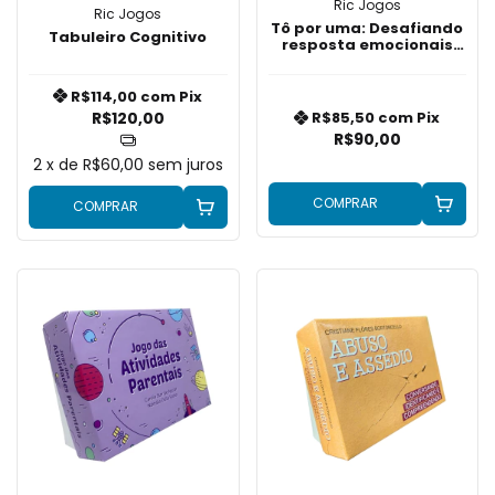
Ric Jogos
Ric Jogos
Tô por uma: Desafiando
Tabuleiro Cognitivo
resposta emocionais
comportamentais e
fisiológicas
R$114,00
com
Pix
R$120,00
R$85,50
com
Pix
R$90,00
2
x de
R$60,00
sem juros
COMPRAR
COMPRAR