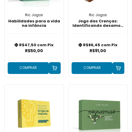
Ric Jogos
Ric Jogos
Habilidades para a vida
Jogo das Crenças:
na infância
Identificando desamor,
desamparo, desvalor
R$47,50
com
Pix
R$86,45
com
Pix
R$50,00
R$91,00
COMPRAR
COMPRAR