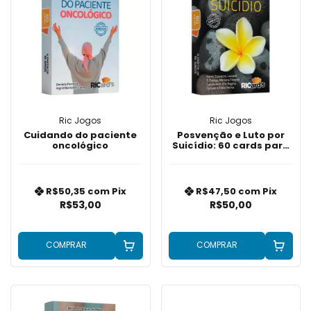
Ric Jogos
Ric Jogos
Cuidando do paciente
Posvenção e Luto por
oncológico
Suicídio: 60 cards para
refletir e ressignificar a
perda
R$50,35
com
Pix
R$47,50
com
Pix
R$53,00
R$50,00
COMPRAR
COMPRAR