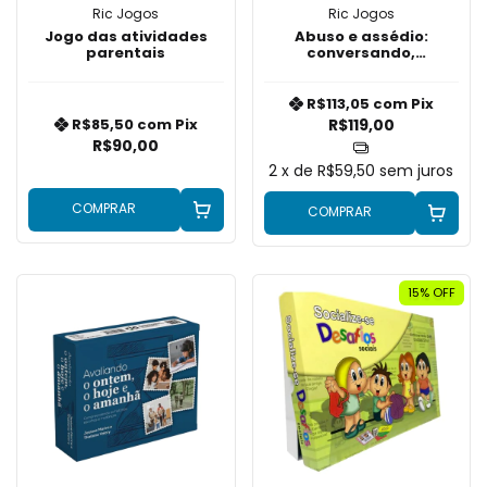
Ric Jogos
Ric Jogos
Jogo das atividades
Abuso e assédio:
parentais
conversando,
identificando e
compreendendo
R$113,05
com
Pix
R$119,00
R$85,50
com
Pix
R$90,00
2
x de
R$59,50
sem juros
COMPRAR
COMPRAR
15
% OFF