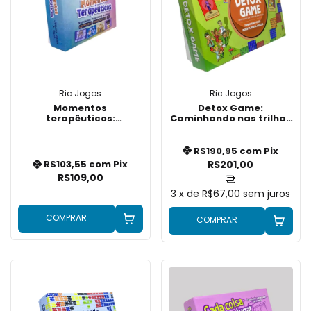
Ric Jogos
Ric Jogos
Momentos
Detox Game:
terapêuticos:
Caminhando nas trilhas
Trabalhando
da abstinência
transtornos na infância
R$190,95
com
Pix
R$201,00
R$103,55
com
Pix
R$109,00
3
x de
R$67,00
sem juros
COMPRAR
COMPRAR