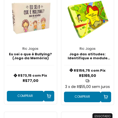
Ric Jogos
Ric Jogos
Eu sei o que é Bullying?
Jogo das atitudes:
(Jogo da Memória)
Identifique e module
comportamentos
R$156,75
com
Pix
R$165,00
R$73,15
com
Pix
R$77,00
3
x de
R$55,00
sem juros
COMPRAR
COMPRAR
ESGOTADO