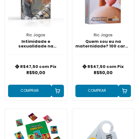
Ric Jogos
Ric Jogos
Intimidade e
Quem sou eu na
sexualidade na
maternidade? 100 cards
maturidade
para
autoconhecimento
durante a gestação e
pós parto
R$47,50
com
Pix
R$47,50
com
Pix
R$50,00
R$50,00
COMPRAR
COMPRAR