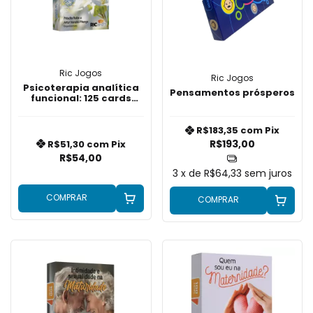
Ric Jogos
Ric Jogos
Psicoterapia analítica
Pensamentos prósperos
funcional: 125 cards
sobre coragem, amor,
consciência,
diversidade e relações
R$183,35
com
Pix
R$193,00
R$51,30
com
Pix
R$54,00
3
x de
R$64,33
sem juros
COMPRAR
COMPRAR