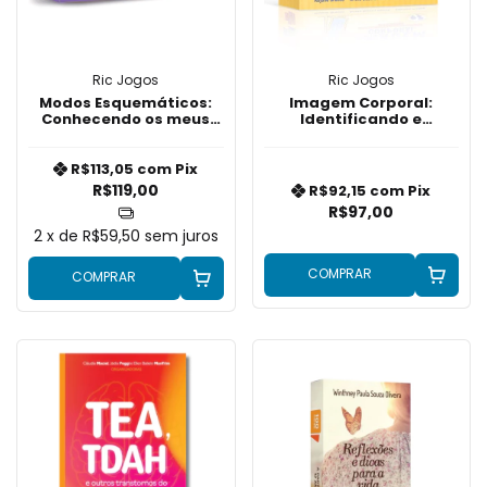
Ric Jogos
Ric Jogos
Modos Esquemáticos:
Imagem Corporal:
Conhecendo os meus
Identificando e
outros lados
Reestruturando
Distorções
R$113,05
com
Pix
R$119,00
R$92,15
com
Pix
R$97,00
2
x de
R$59,50
sem juros
COMPRAR
COMPRAR