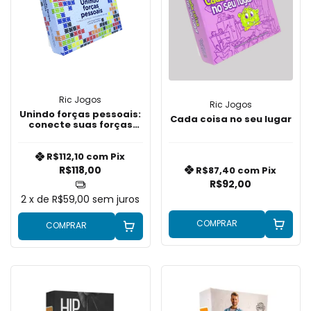
Ric Jogos
Ric Jogos
Unindo forças pessoais:
Cada coisa no seu lugar
conecte suas forças
com situações do dia a
dia
R$112,10
com
Pix
R$118,00
R$87,40
com
Pix
R$92,00
2
x de
R$59,00
sem juros
COMPRAR
COMPRAR