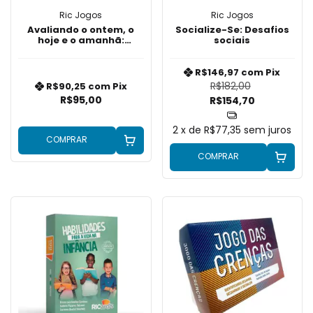
Ric Jogos
Ric Jogos
Avaliando o ontem, o
Socialize-Se: Desafios
hoje e o amanhã:
sociais
compreendendo as
histórias, escolhas e
mudanças
R$146,97
com
Pix
R$182,00
R$90,25
com
Pix
R$95,00
R$154,70
2
x de
R$77,35
sem juros
COMPRAR
COMPRAR