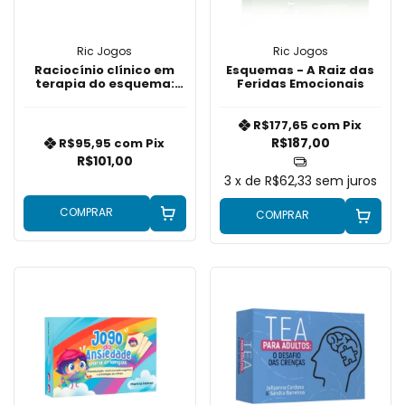
Ric Jogos
Ric Jogos
Raciocínio clínico em
Esquemas - A Raiz das
terapia do esquema:
Feridas Emocionais
desenvolvendo na
prática a relação
terapêutica
R$177,65
com
Pix
R$187,00
R$95,95
com
Pix
R$101,00
3
x de
R$62,33
sem juros
COMPRAR
COMPRAR