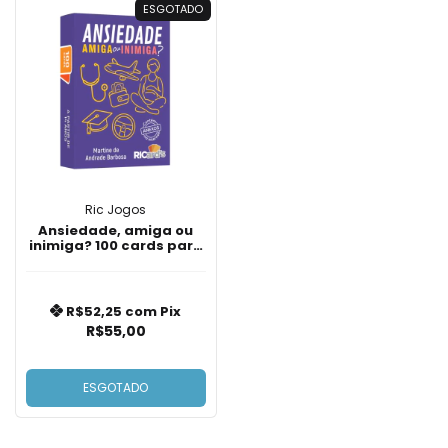
ESGOTADO
Ric Jogos
Ansiedade, amiga ou
inimiga? 100 cards para
identificar sintomas e
lidar com essa emoção
R$52,25
com
Pix
R$55,00
ESGOTADO