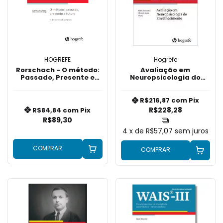
HOGREFE
Hogrefe
Rorschach - O método:
Avaliação em
Passado, Presente e
Neuropsicologia do
Futuro
Envelhecimento
R$216,87
com
Pix
R$228,28
R$84,84
com
Pix
R$89,30
4
x de
R$57,07
sem juros
COMPRAR
COMPRAR