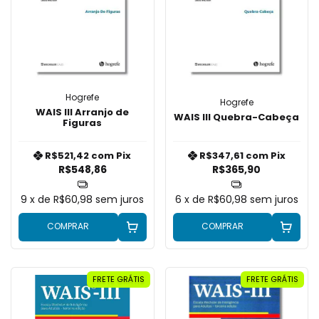
Hogrefe
Hogrefe
WAIS III Arranjo de
WAIS III Quebra-Cabeça
Figuras
R$521,42
com
Pix
R$347,61
com
Pix
R$548,86
R$365,90
9
x de
R$60,98
sem juros
6
x de
R$60,98
sem juros
COMPRAR
COMPRAR
FRETE GRÁTIS
FRETE GRÁTIS