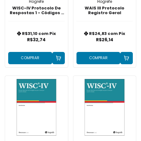
Hogrefe
Hogrefe
WISC-IV Protocolo De
WAIS III Protocolo
Respostas 1 - Códigos E
Registro Geral
Procurar Símbolos
R$31,10
com
Pix
R$24,83
com
Pix
R$32,74
R$26,14
COMPRAR
COMPRAR