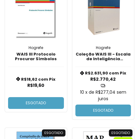
Hogrefe
Hogrefe
WAIS III Protocolo
Coleção WAIS III - Escala
Procurar Símbolos
de Inteligência
Wechsler para Adultos
R$2.631,90
com
Pix
R$2.770,42
R$18,62
com
Pix
R$19,60
10
x de
R$277,04
sem
juros
ESGOTADO
ESGOTADO
ESGOTADO
ESGOTADO