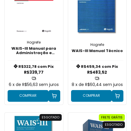
Hogrefe
Hogrefe
WAIS-III Manual para
WAIS-III Manual Técnico
Administração e
Avaliação
R$322,78
com
Pix
R$459,34
com
Pix
R$339,77
R$483,52
6
x de
R$56,63
sem juros
8
x de
R$60,44
sem juros
COMPRAR
COMPRAR
ESGOTADO
FRETE GRÁTIS
ESGOTADO