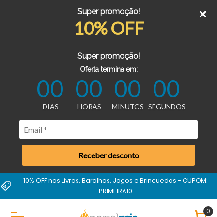
Super promoção!
10% OFF
Super promoção!
Oferta termina em:
00
00
00
00
DIAS
HORAS
MINUTOS
SEGUNDOS
Receber desconto
Compra garantida
0