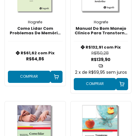
Hogrefe
Hogrefe
Como Lidar Com
Manual Do Bom Manejo
Problemas De Memória
Clínico Para Transtorno
e Doenças
De Personalidade
Neurodegenerativas
Borderline
R$132,91
com
Pix
R$150,28
R$61,62
com
Pix
R$64,86
R$139,90
2
x de
R$69,95
sem juros
COMPRAR
COMPRAR