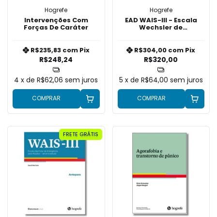
Hogrefe
Hogrefe
Intervenções Com
EAD WAIS-III - Escala
Forças De Caráter
Wechsler de
Inteligência Adultos
R$235,83
com
Pix
R$304,00
com
Pix
R$248,24
R$320,00
4
x de
R$62,06
sem juros
5
x de
R$64,00
sem juros
COMPRAR
COMPRAR
FRETE GRÁTIS