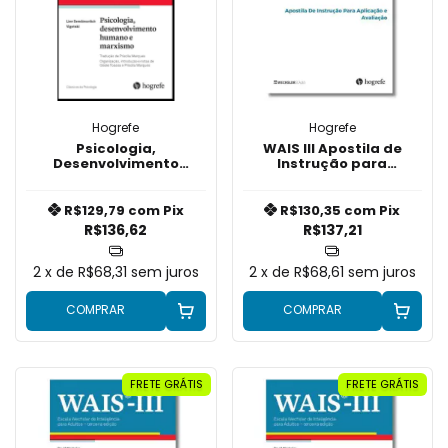
Hogrefe
Hogrefe
Psicologia,
WAIS III Apostila de
Desenvolvimento
Instrução para
Humano e Marxismo
Aplicação e Avaliação
R$129,79
com
Pix
R$130,35
com
Pix
R$136,62
R$137,21
2
x de
R$68,31
sem juros
2
x de
R$68,61
sem juros
COMPRAR
COMPRAR
FRETE GRÁTIS
FRETE GRÁTIS