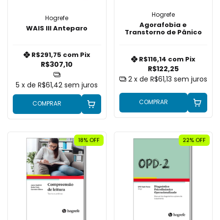
Hogrefe
Hogrefe
Agorafobia e
WAIS III Anteparo
Transtorno de Pânico
R$291,75
com
Pix
R$116,14
com
Pix
R$307,10
R$122,25
2
x de
R$61,13
sem juros
5
x de
R$61,42
sem juros
COMPRAR
COMPRAR
18
% OFF
22
% OFF