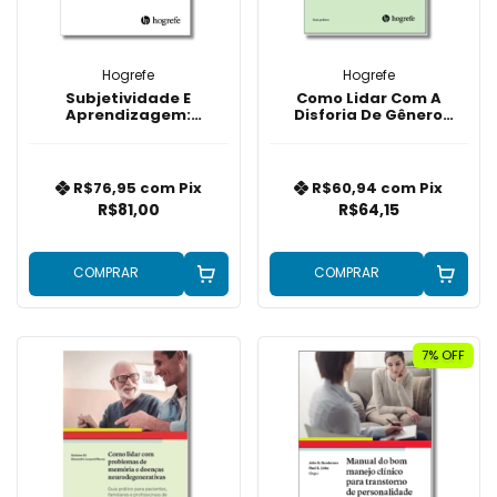
Hogrefe
Hogrefe
Subjetividade E
Como Lidar Com A
Aprendizagem:
Disforia De Gênero
Contribuições Da
(Transexualidade)
Psicanálise E Da
Psicologia Histórico-
Cultural
R$76,95
com
Pix
R$60,94
com
Pix
R$81,00
R$64,15
COMPRAR
COMPRAR
7
% OFF