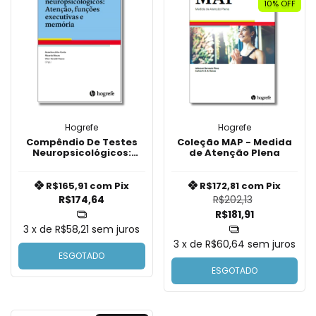
10
% OFF
Hogrefe
Hogrefe
Compêndio De Testes
Coleção MAP - Medida
Neuropsicológicos:
de Atenção Plena
Atenção, Funções
Executivas E Memória
R$165,91
com
Pix
R$172,81
com
Pix
R$174,64
R$202,13
R$181,91
3
x de
R$58,21
sem juros
3
x de
R$60,64
sem juros
ESGOTADO
ESGOTADO