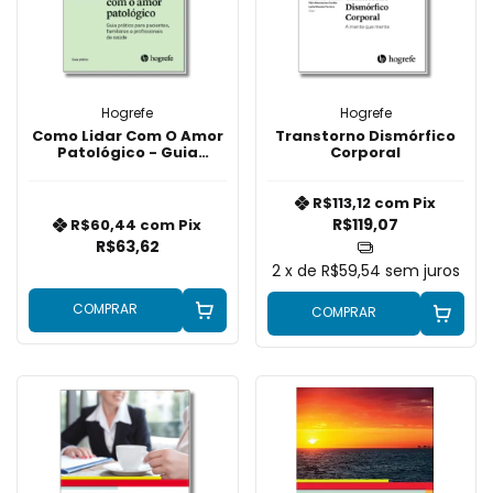
Hogrefe
Hogrefe
Como Lidar Com O Amor
Transtorno Dismórfico
Patológico - Guia
Corporal
Prático
R$113,12
com
Pix
R$119,07
R$60,44
com
Pix
R$63,62
2
x de
R$59,54
sem juros
COMPRAR
COMPRAR