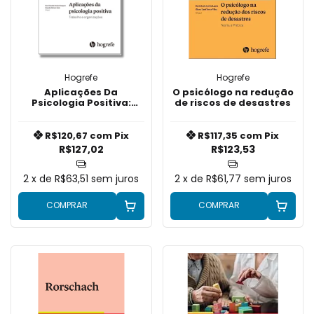
Hogrefe
Hogrefe
Aplicações Da
O psicólogo na redução
Psicologia Positiva:
de riscos de desastres
Trabalho E
Organizações
R$120,67
com
Pix
R$117,35
com
Pix
R$127,02
R$123,53
2
x de
R$63,51
sem juros
2
x de
R$61,77
sem juros
COMPRAR
COMPRAR