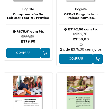
Hogrefe
Hogrefe
Compreensão De
OPD-2 Diagnóstico
Leitura: Teoria E Prática
Psicodinâmico
Operacionalizado
R$142,50
com
Pix
R$75,91
com
Pix
R$192,78
R$97,26
R$150,00
R$79,90
2
x de
R$75,00
sem juros
COMPRAR
COMPRAR